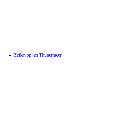
Zomerzeilcursus op het Thunermeer vanaf
Spiez
per persoon
vanaf €290
Zeilen op het Thunermeer