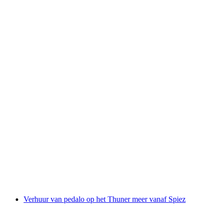
Zeilen op het Thunermeer
per persoon
vanaf €56
Verhuur van pedalo op het Thuner meer vanaf Spiez