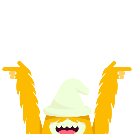
Verhuur van pedalo op het Thuner meer vanaf
Spiez
per persoon
vanaf €34