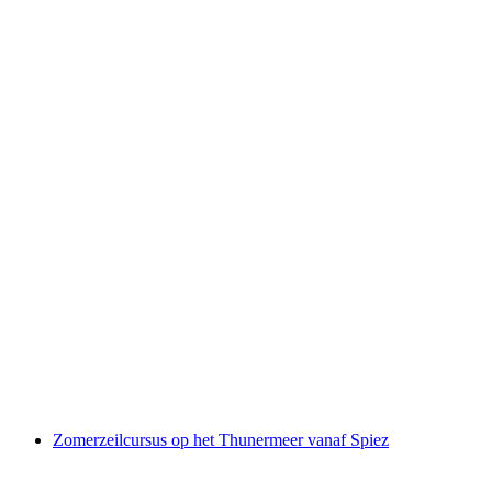
SUP Huur Thunersee
per persoon
vanaf €45
Zomerzeilcursus op het Thunermeer vanaf Spiez