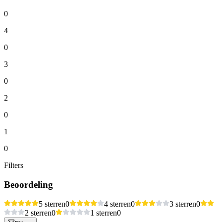
0
4
0
3
0
2
0
1
0
Filters
Beoordeling
5 sterren
0
4 sterren
0
3 sterren
0
2 sterren
0
1 sterren
0