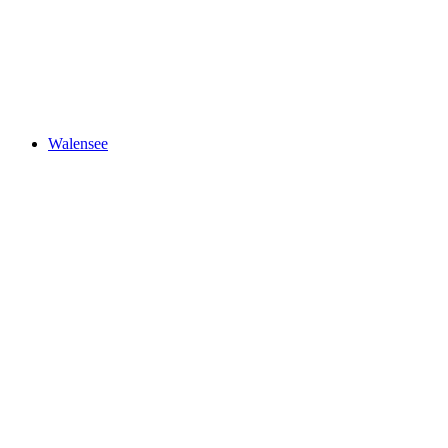
House of Läderach
Walensee