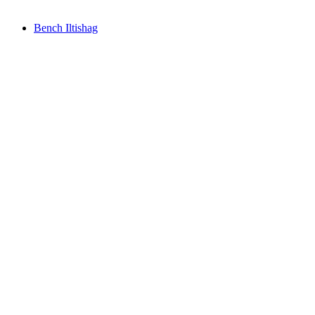
Bench Iltishag
Bench Iltishag