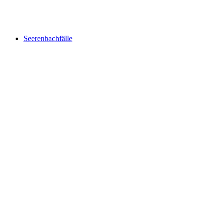
Mürtschenloch Sonnenspektakel
Seerenbachfälle