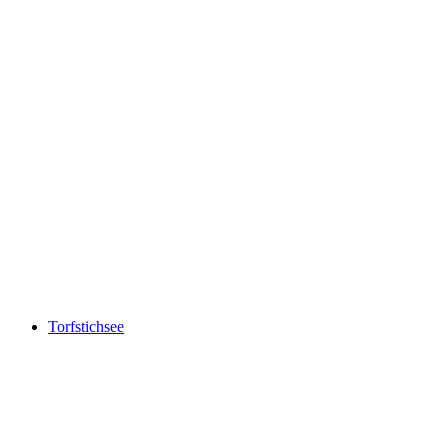
Seerenbachfälle
Torfstichsee