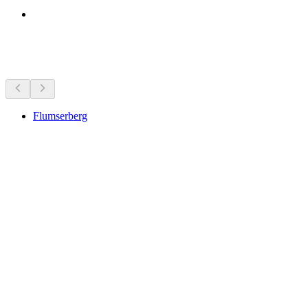
Bezienswaardigheden in de buurt
Flumserberg