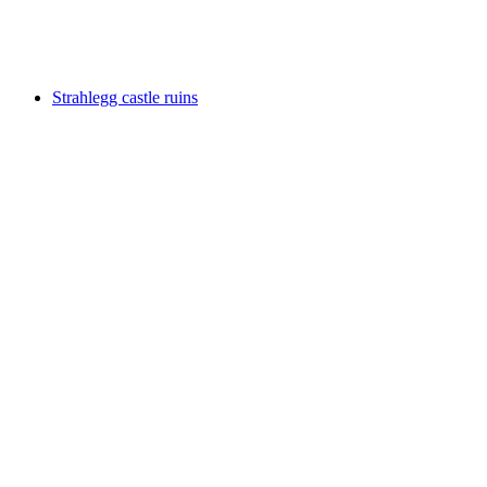
Niederwindegg Castle Ruins
Strahlegg castle ruins
Strahlegg castle ruins