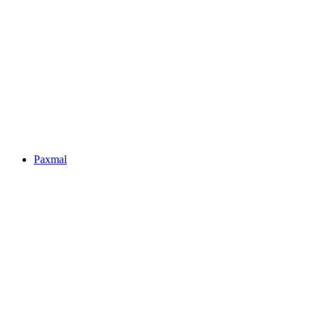
Obersee
Paxmal