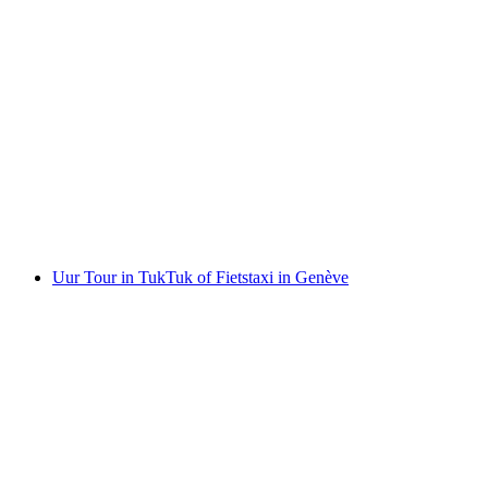
Romantische stadsverkenning E-TukTuk of
fietstaxi in Genève
per persoon
vanaf €112
Uur Tour in TukTuk of Fietstaxi in Genève