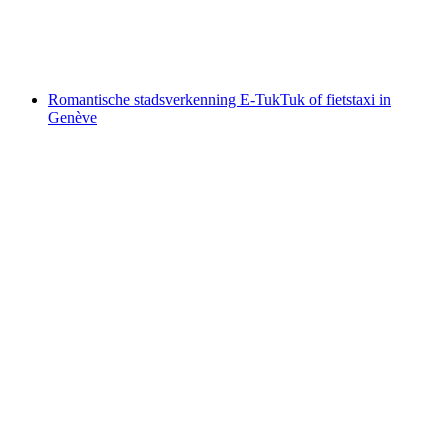
per persoon
vanaf €268
Romantische stadsverkenning E-TukTuk of fietstaxi in
Genève