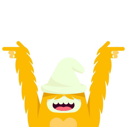
Genève
per persoon
vanaf €112