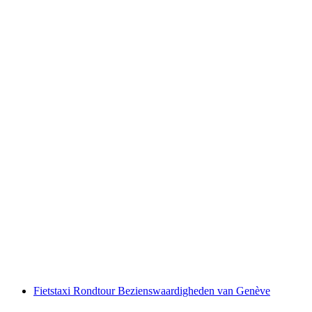
Uur Tour in TukTuk of Fietstaxi in Genève
per persoon
vanaf €212
Fietstaxi Rondtour Bezienswaardigheden van Genève