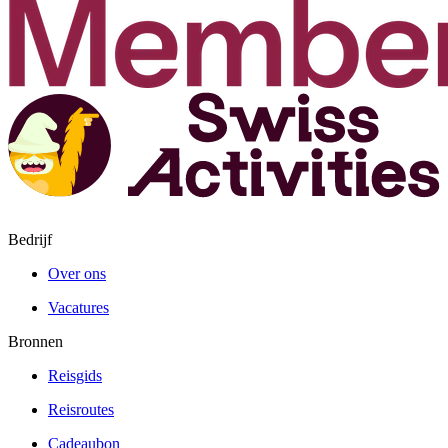
Bedrijf
Over ons
Vacatures
Bronnen
Reisgids
Reisroutes
Cadeaubon