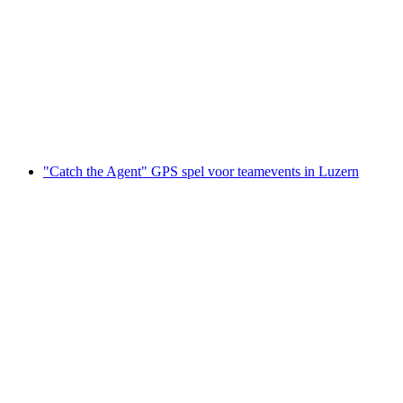
"Catch the Agent" GPS-spel in Biel voor
teamuitjes
per persoon
vanaf €23
"Catch the Agent" GPS spel voor teamevents in Luzern