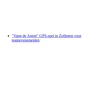
teambuilding
per persoon
vanaf €23
"Vang de Agent" GPS-spel in Zofingen voor
teamevenementen