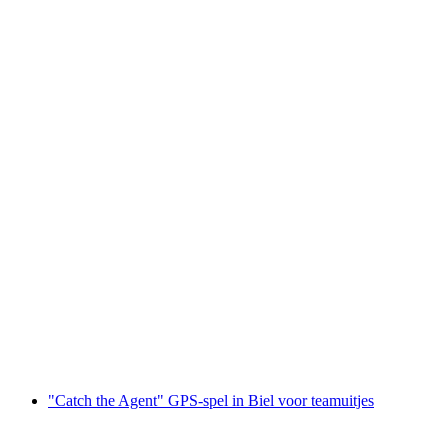
"Vang de Agent" GPS-spel in Zofingen voor
teamevenementen
per persoon
vanaf €23
"Catch the Agent" GPS-spel in Biel voor teamuitjes