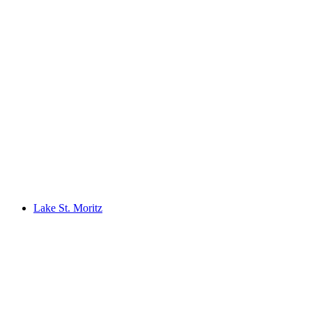
KurBad in het Kurhaus Bergün
Lake St. Moritz