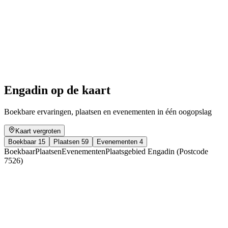
Engadine sgraffito from our own hand
Vrije toegang
Engadin op de kaart
Boekbare ervaringen, plaatsen en evenementen in één oogopslag
Kaart vergroten
Boekbaar
15
Plaatsen
59
Evenementen
4
Boekbaar
Plaatsen
Evenementen
Plaatsgebied Engadin (Postcode
7526)