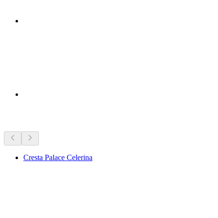
Bezienswaardigheden in de buurt
Cresta Palace Celerina