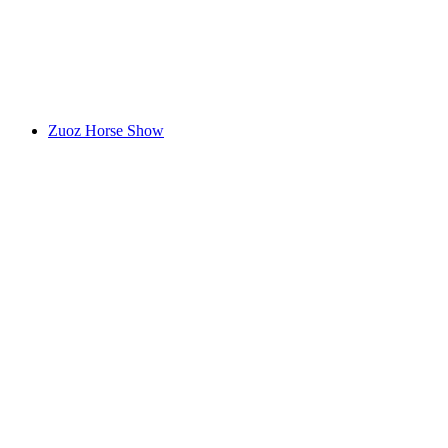
National Park Centre Zernez
Vrije toegang
Zuoz Horse Show