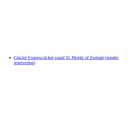
Ontbijt in het Cresta Palace in Celerina
per persoon
vanaf €51
Glacier Express-ticket vanaf St. Moritz of Zermatt (zonder
reservering)