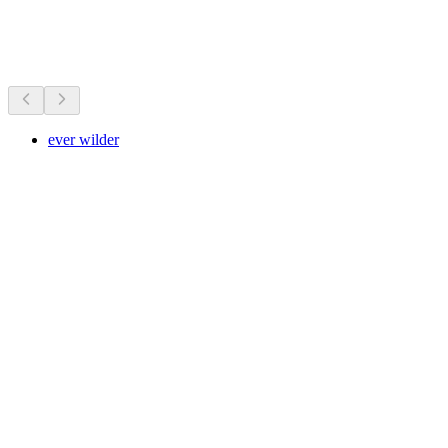
Nu te doen
Aanbevolen op basis van wat er nu speelt
ever wilder
ever wilder