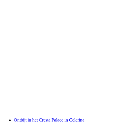
Zugticket Bernina Route
per persoon
vanaf €37
Ontbijt in het Cresta Palace in Celerina