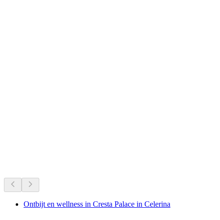
Zwitserlands favorieten aller tijden.
Aanbevolen op basis van langdurige populariteit
Ontbijt en wellness in Cresta Palace in Celerina