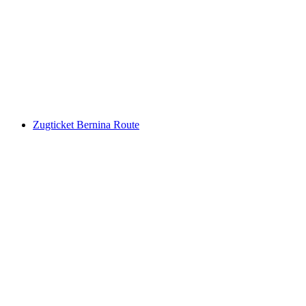
Ontbijt en wellness in Cresta Palace in Celerina
per persoon
vanaf €101
Zugticket Bernina Route