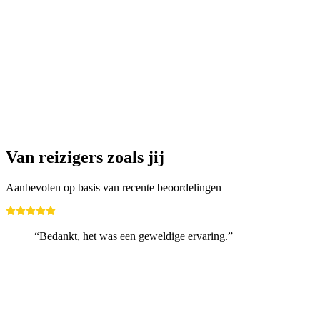
Privérondleiding in kasteel Tarasp
per persoon
vanaf €15
Van reizigers zoals jij
Aanbevolen op basis van recente beoordelingen
“Bedankt, het was een geweldige ervaring.”