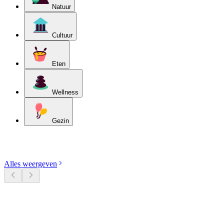
Natuur
Cultuur
Eten
Wellness
Gezin
Ontdek categorieën
Alles weergeven