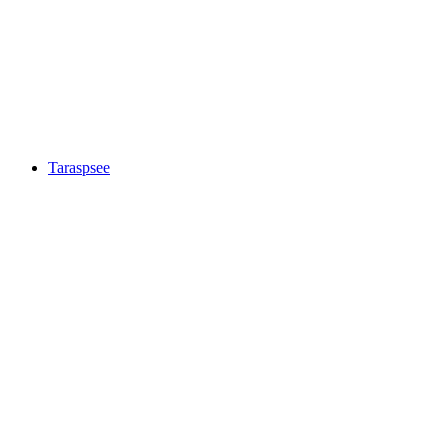
Lake St. Moritz
Taraspsee