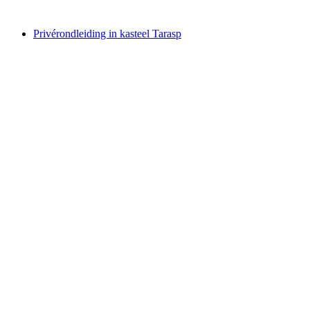
vanaf €34
Privérondleiding in kasteel Tarasp