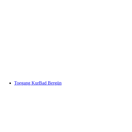
Privé Spa Suite – Samen genieten van
verwenmomenten in Celerina
per persoon
vanaf €223
Toegang KurBad Bergün