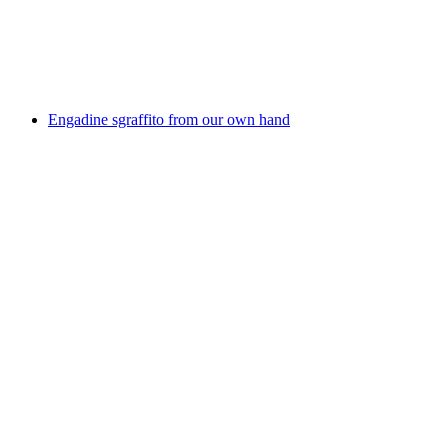
Zuoz Horse Show
Vrije toegang
Engadine sgraffito from our own hand