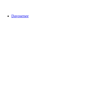
Steinsberg Castle
Davosersee
Davosersee