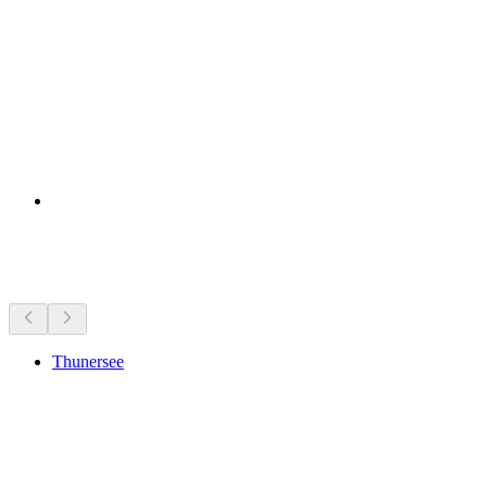
Bezienswaardigheden in de buurt
Thunersee