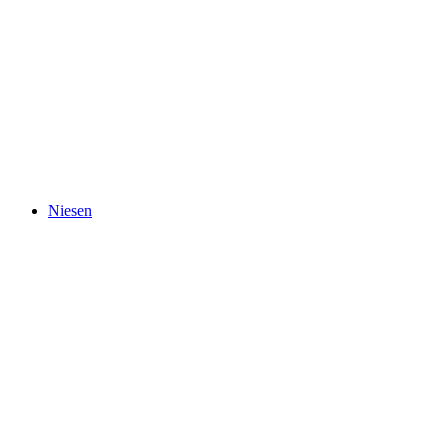
Kasteel Thun
Niesen