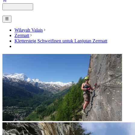
Wilayah Valais
Zermatt
Klettersteig Schweifinen untuk Lanjutan Zermatt