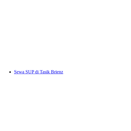
Tiket Gondola Melchsee-Frutt dari Stöckalp
per Orang
dari RM 132
Sewa SUP di Tasik Brienz