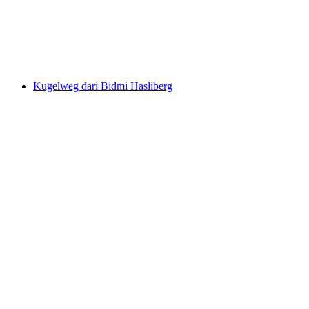
per Orang
dari RM 3527
Kugelweg dari Bidmi Hasliberg