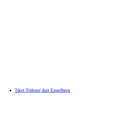
Tiket Titlis dari Engelberg
per Orang
dari RM 537
Tiket Trübsee dari Engelberg