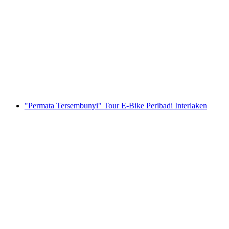
sewa Stand Up Paddle di Brandsee di
Elsigenalp
per Orang
dari RM 79
"Permata Tersembunyi" Tour E-Bike Peribadi Interlaken