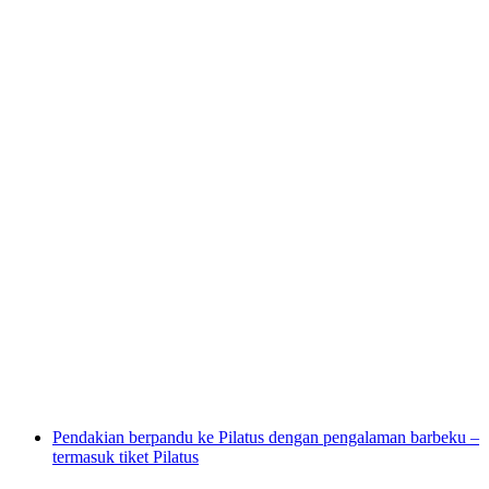
"Bersama Pemburu di Hutan" Ekskursi di
Jurapark Aargau
per Orang
dari RM 79
Pendakian berpandu ke Pilatus dengan pengalaman barbeku –
termasuk tiket Pilatus