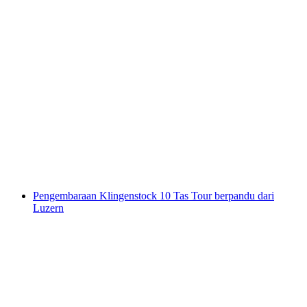
Acara berkumpulan di Grosskanadier (Kano)
dari Buochs
per Orang
dari RM 369
Pengembaraan Klingenstock 10 Tas Tour berpandu dari
Luzern