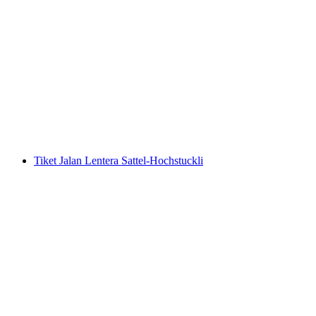
Pengembaraan Glacier di Titlis
per Orang
dari RM 2237
Tiket Jalan Lentera Sattel-Hochstuckli