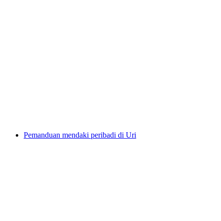
Pendakian peribadi Grindelwald First dan
Tasik Bachalpsee bersama triatlon Swiss
bermula dari Grindelwald
per Orang
dari RM 1632
Pemanduan mendaki peribadi di Uri