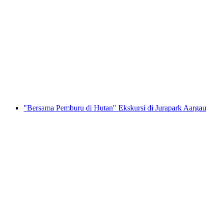
Kembara Kuliner “Rute Nikmat Flumserberg”
per Orang
dari RM 316
"Bersama Pemburu di Hutan" Ekskursi di Jurapark Aargau