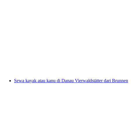
Tiket Trübsee dari Engelberg
per Orang
dari RM 200
Sewa kayak atau kanu di Danau Vierwaldstätter dari Brunnen