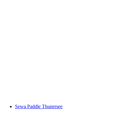
Kugelweg dari Bidmi Hasliberg
per Orang
dari RM 95
Sewa Paddle Thunersee