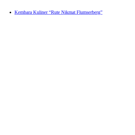
dari RM 2632
Kembara Kuliner “Rute Nikmat Flumserberg”