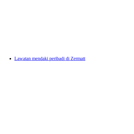
Pengajaran Ski Peribadi Zermatt untuk
Dewasa
per Orang
dari RM 1052
Lawatan mendaki peribadi di Zermatt