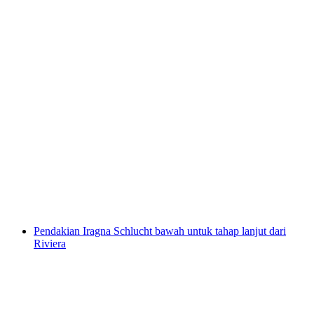
Canyoning Val di Vira Pengenalan untuk
Pemula dan Keluarga
per Orang
dari RM 625
Pendakian Iragna Schlucht bawah untuk tahap lanjut dari
Riviera