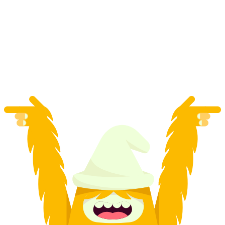
Canyoning Lembah Verzasca Corippo Gua
Asas untuk Pemula
per Orang
dari RM 835