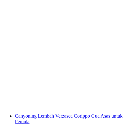
Canyoning Titik Iragna untuk pemula yang
aktif dari Riviera
per Orang
dari RM 835
Canyoning Lembah Verzasca Corippo Gua Asas untuk
Pemula