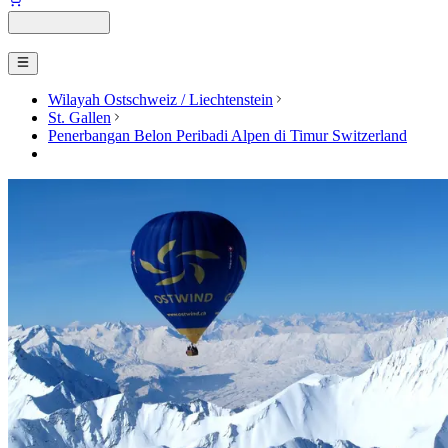
Wilayah Ostschweiz / Liechtenstein
St. Gallen
Penerbangan Belon Peribadi Alpen di Timur Switzerland