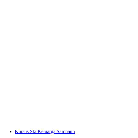
Pendakian ski ke Kabin Heidelberger di
Samnaun
per Orang
dari RM 1579
Kursus Ski Keluarga Samnaun