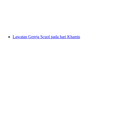
per Orang
dari RM 1579
Lawatan Gereja Scuol pada hari Khamis