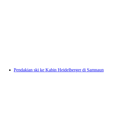
Kursus Kembali Ski di Samnaun
per Orang
dari RM 2606
Pendakian ski ke Kabin Heidelberger di Samnaun