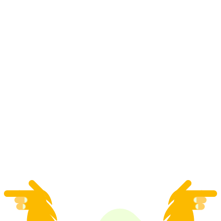
Lawatan Gereja Scuol pada hari Khamis
per Orang
dari RM 132