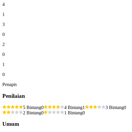
4
1
3
0
2
0
1
0
Penapis
Penilaian
5 Bintang
0
4 Bintang
1
3 Bintang
0
2 Bintang
0
1 Bintang
0
Umum