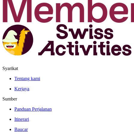
Syarikat
Tentang kami
Kerjaya
Sumber
Panduan Perjalanan
Itinerari
Baucar