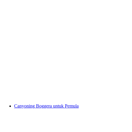
Helicanyoning Boggera untuk Lanjutan
per Orang
dari RM 2053
Canyoning Boggera untuk Pemula