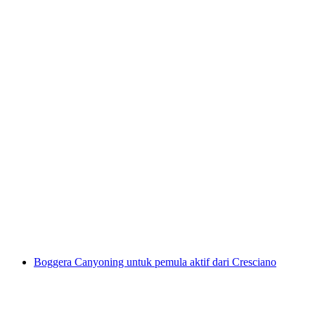
Kanyoning untuk keluarga di Boggera Canyon
per Orang
dari RM 843
Boggera Canyoning untuk pemula aktif dari Cresciano