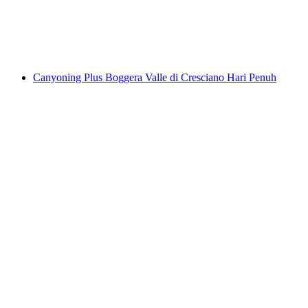
per Orang
dari RM 843
Canyoning Plus Boggera Valle di Cresciano Hari Penuh