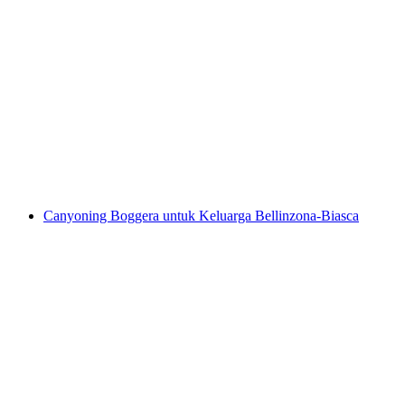
Boggera Canyoning untuk Tahap Lanjutan
dari Cresciano
per Orang
dari RM 1048
Canyoning Boggera untuk Keluarga Bellinzona-Biasca