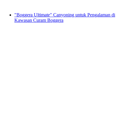
dari RM 1048
"Boggera Ultimate" Canyoning untuk Pengalaman di
Kawasan Curam Boggera