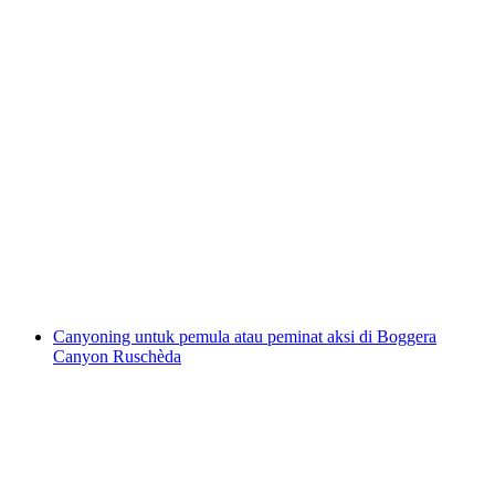
"Boggera Ultimate" Canyoning untuk
Pengalaman di Kawasan Curam Boggera
per Orang
dari RM 1685
Canyoning untuk pemula atau peminat aksi di Boggera
Canyon Ruschèda