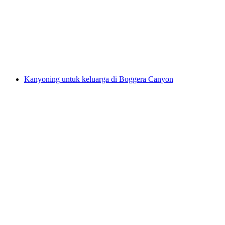
di Boggera Canyon
per Orang
dari RM 843
Kanyoning untuk keluarga di Boggera Canyon