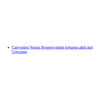
Canyoning Boggera untuk Pemula
per Orang
dari RM 711
Canyoning Ngarai Boggera untuk keluarga aktif dari
Cresciano