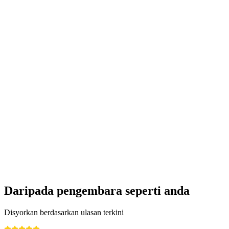
Canyoning Boggera Valle di Cresciano setiap
hari
per Orang
dari RM 843
Daripada pengembara seperti anda
Disyorkan berdasarkan ulasan terkini