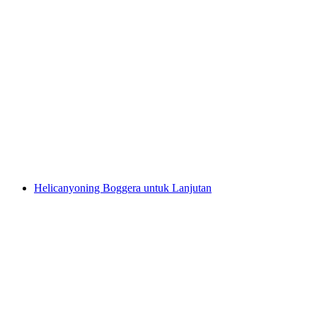
Boggera Canyoning untuk pemula aktif dari
Cresciano
per Orang
dari RM 837
Helicanyoning Boggera untuk Lanjutan