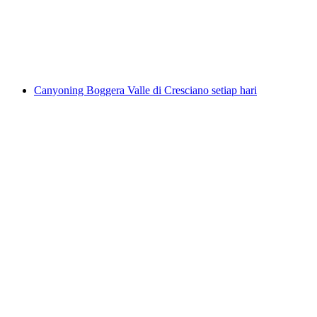
per Orang
dari RM 843
Canyoning Boggera Valle di Cresciano setiap hari