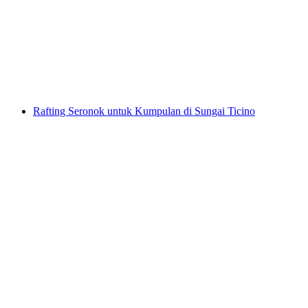
Cresciano
per Orang
dari RM 837
Rafting Seronok untuk Kumpulan di Sungai Ticino