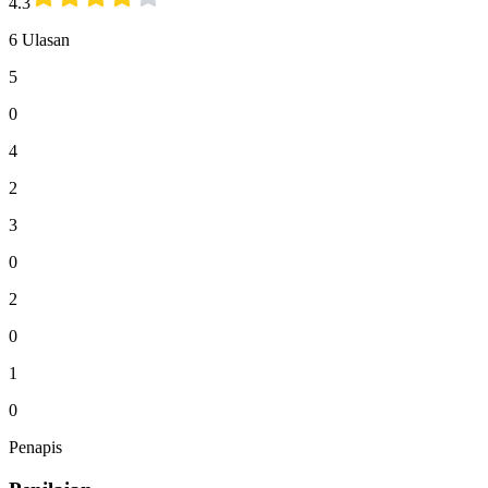
4.3
6 Ulasan
5
0
4
2
3
0
2
0
1
0
Penapis