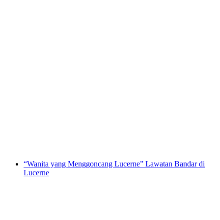
Lawatan Bandar Lucerne
per Orang
dari RM 132
“Wanita yang Menggoncang Lucerne” Lawatan Bandar di
Lucerne