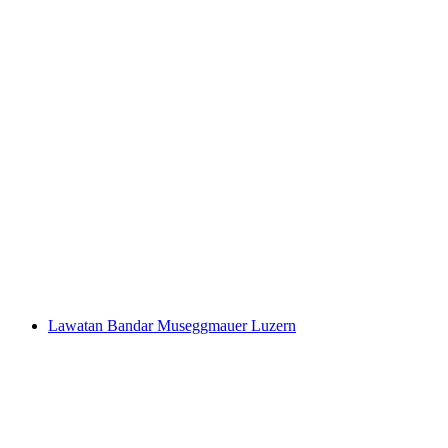
Perjalanan Masa ke Zaman Pertengahan
Pemanduan Bandar Lucerne
per Orang
dari RM 158
Lawatan Bandar Museggmauer Luzern