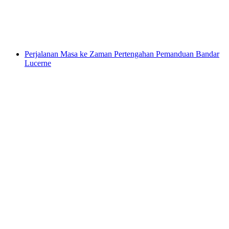
per Orang
dari RM 158
Perjalanan Masa ke Zaman Pertengahan Pemanduan Bandar
Lucerne