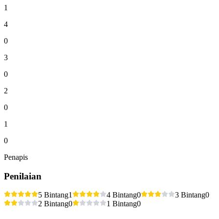
1
4
0
3
0
2
0
1
0
Penapis
Penilaian
5 Bintang
1
4 Bintang
0
3 Bintang
0
2 Bintang
0
1 Bintang
0