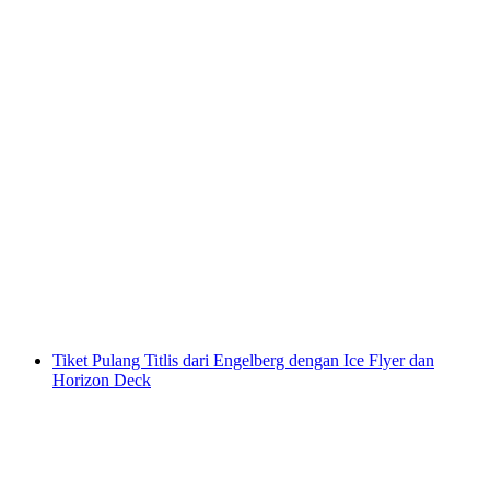
Tiket Titlis Pulang termasuk Ice Flyer
per Orang
dari RM 600
Tiket Pulang Titlis dari Engelberg dengan Ice Flyer dan
Horizon Deck