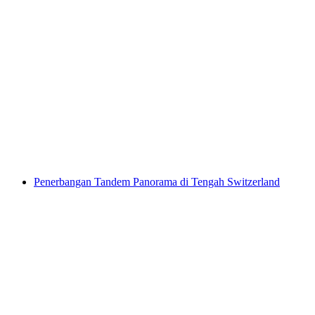
Ekspedisi Glitzertor Hölloch Muotathal untuk
Pengalaman Lanjutan
per Orang
dari RM 1448
Penerbangan Tandem Panorama di Tengah Switzerland