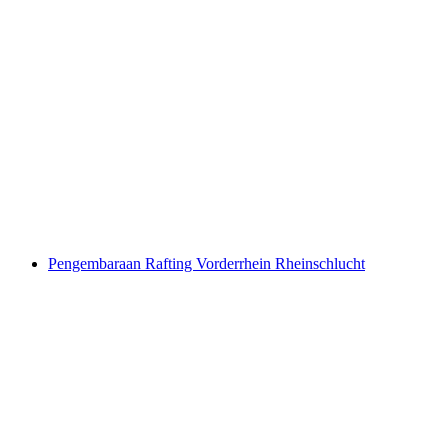
Kugelweg dari Bidmi Hasliberg
per Orang
dari RM 95
Pengembaraan Rafting Vorderrhein Rheinschlucht