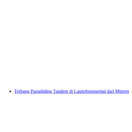
Tour Kayak untuk Keluarga di Tasik Brienz
per Orang
dari RM 553
Terbang Paragliding Tandem di Lauterbrunnental dari Mürren