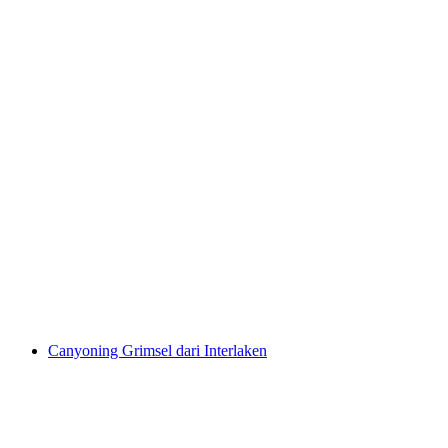
Rafting di Simme dari Interlaken
per Orang
dari RM 732
Canyoning Grimsel dari Interlaken