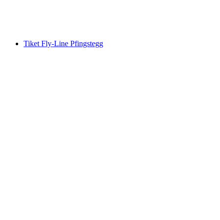
per Orang
dari RM 2237
Tiket Fly-Line Pfingstegg