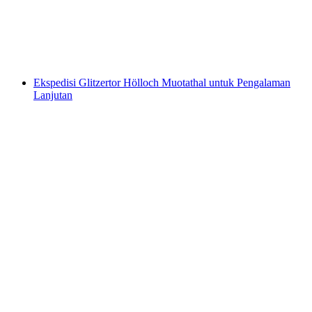
per Orang
dari RM 1027
Ekspedisi Glitzertor Hölloch Muotathal untuk Pengalaman
Lanjutan