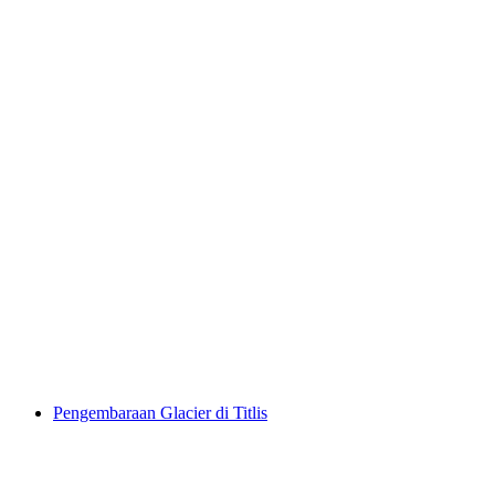
Terbang Tandem Paragliding dari Engelberg
per Orang
dari RM 1053
Pengembaraan Glacier di Titlis