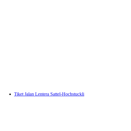
Tiket Fly-Line Pfingstegg
per Orang
dari RM 74
Tiket Jalan Lentera Sattel-Hochstuckli