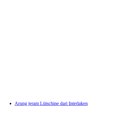
Tiket Gondola Melchsee-Frutt dari Stöckalp
per Orang
dari RM 132
Arung jeram Lütschine dari Interlaken