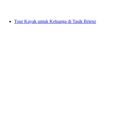
per Orang
dari RM 811
Tour Kayak untuk Keluarga di Tasik Brienz