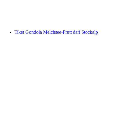
per Orang
dari RM 158
Tiket Gondola Melchsee-Frutt dari Stöckalp