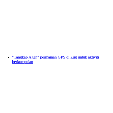
"Tangkap Agen" permainan GPS di Thun
untuk acara berkumpulan
per Orang
dari RM 106
"Tangkap Agen" permainan GPS di Zug untuk aktiviti
berkumpulan