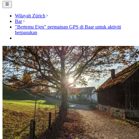
Wilayah Zürich
Bar
"Bertemu Ejen" permainan GPS di Baar untuk aktiviti
berpasukan