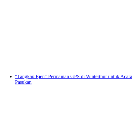
"Tangkap ejen" permainan GPS di Olten
untuk aktiviti berpasukan
per Orang
dari RM 106
"Tangkap Ejen" Permainan GPS di Winterthur untuk Acara
Pasukan