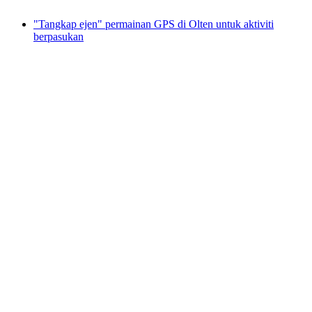
dari RM 106
"Tangkap ejen" permainan GPS di Olten untuk aktiviti
berpasukan