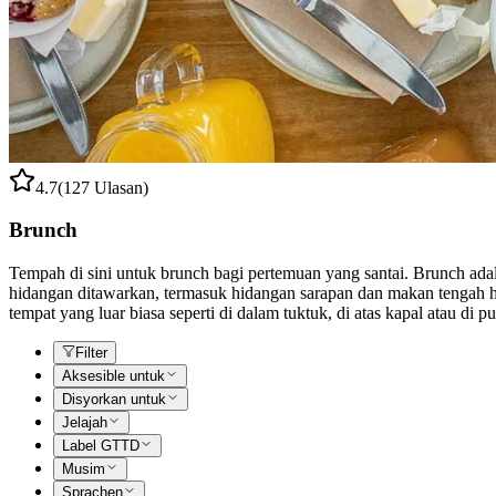
4.7
(127 Ulasan)
Brunch
Tempah di sini untuk brunch bagi pertemuan yang santai. Brunch ada
hidangan ditawarkan, termasuk hidangan sarapan dan makan tengah hari
tempat yang luar biasa seperti di dalam tuktuk, di atas kapal atau di 
Filter
Aksesible untuk
Disyorkan untuk
Jelajah
Label GTTD
Musim
Sprachen