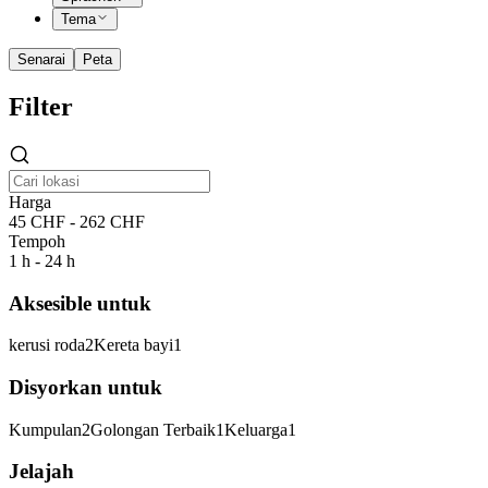
Tema
Senarai
Peta
Filter
Harga
45 CHF - 262 CHF
Tempoh
1 h - 24 h
Aksesible untuk
kerusi roda
2
Kereta bayi
1
Disyorkan untuk
Kumpulan
2
Golongan Terbaik
1
Keluarga
1
Jelajah