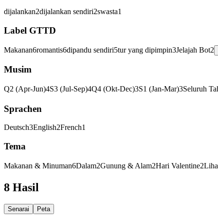
dijalankan
2
dijalankan sendiri
2
swasta
1
Label GTTD
Makanan
6
romantis
6
dipandu sendiri
5
tur yang dipimpin
3
Jelajah Bot
2
Musim
Q2 (Apr-Jun)
4
S3 (Jul-Sep)
4
Q4 (Okt-Dec)
3
S1 (Jan-Mar)
3
Seluruh Ta
Sprachen
Deutsch
3
English
2
French
1
Tema
Makanan & Minuman
6
Dalam
2
Gunung & Alam
2
Hari Valentine
2
Liha
8 Hasil
Senarai
Peta