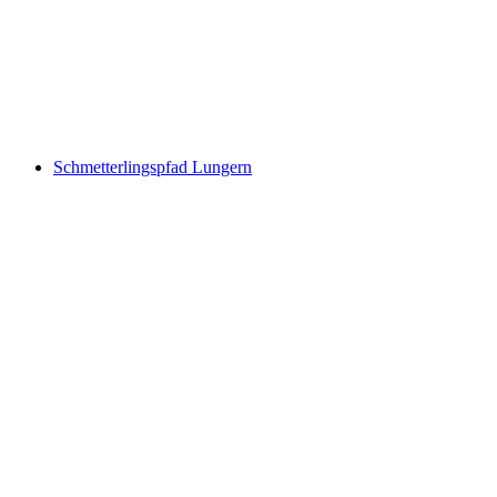
ViaJacobi, Stage 9/33
Schmetterlingspfad Lungern