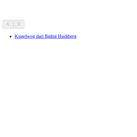
Semua dalam 25 minit pemanduan
Kugelweg dari Bidmi Hasliberg