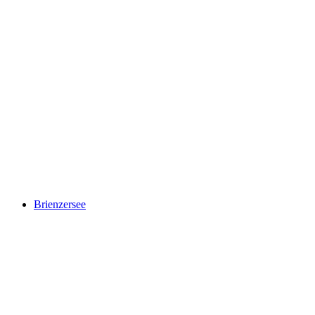
Dunia Pengalaman Trauffer
Brienzersee