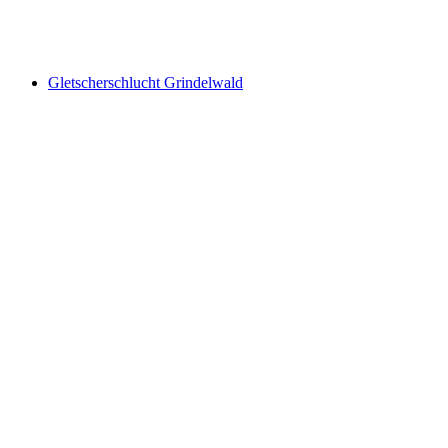
First Cliff Walk
Gletscherschlucht Grindelwald
Gletscherschlucht Grindelwald