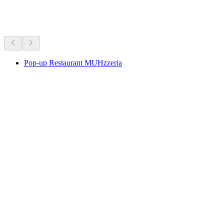
Sedang berlangsung sekarang
Disyorkan berdasarkan apa yang berlangsung sekarang
Pop-up Restaurant MUHzzeria