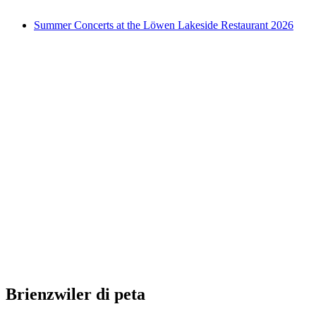
Akses Bebas
Summer Concerts at the Löwen Lakeside Restaurant 2026
Summer Concerts at the Löwen Lakeside
Restaurant 2026
Akses Bebas
Brienzwiler di peta