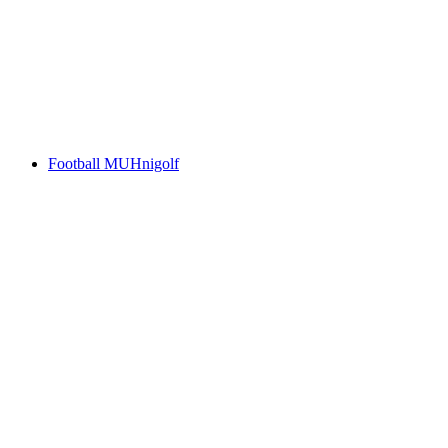
Pop-up Restaurant MUHzzeria
Akses Bebas
Football MUHnigolf