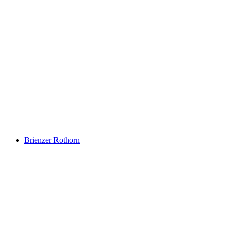
Brienzersee
Brienzer Rothorn