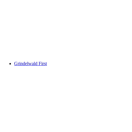
Taman Permainan Kecil Bidmi
Grindelwald First