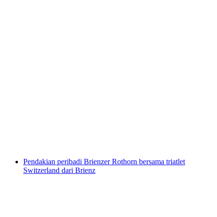
Kugelweg dari Bidmi Hasliberg
per Orang
dari RM 95
Pendakian peribadi Brienzer Rothorn bersama triatlet
Switzerland dari Brienz