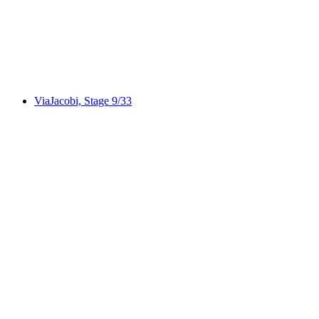
triatlet Switzerland dari Brienz
per Orang
dari RM 1602
ViaJacobi, Stage 9/33