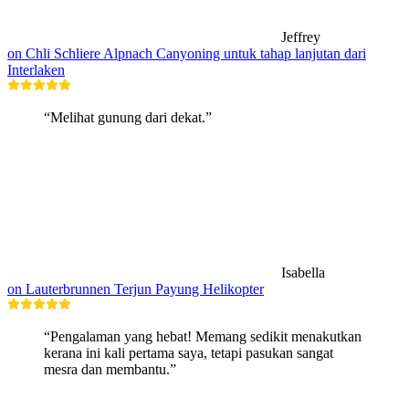
Jeffrey
on Chli Schliere Alpnach Canyoning untuk tahap lanjutan dari
Interlaken
“Melihat gunung dari dekat.”
Isabella
on Lauterbrunnen Terjun Payung Helikopter
“Pengalaman yang hebat! Memang sedikit menakutkan
kerana ini kali pertama saya, tetapi pasukan sangat
mesra dan membantu.”