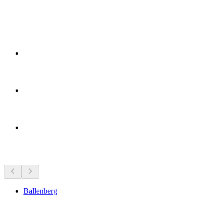
Tempat menarik berhampiran
Ballenberg