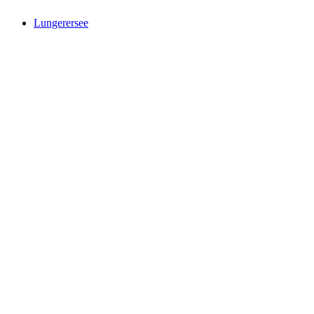
Lungerersee
Lungerersee