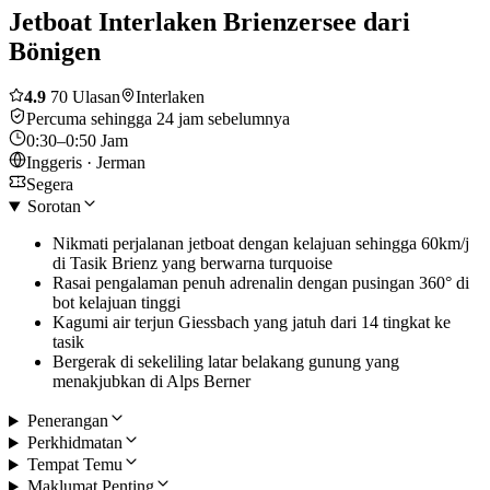
Jetboat Interlaken Brienzersee dari
Bönigen
4.9
70 Ulasan
Interlaken
Percuma sehingga 24 jam sebelumnya
0:30–0:50 Jam
Inggeris · Jerman
Segera
Sorotan
Nikmati perjalanan jetboat dengan kelajuan sehingga 60km/j
di Tasik Brienz yang berwarna turquoise
Rasai pengalaman penuh adrenalin dengan pusingan 360° di
bot kelajuan tinggi
Kagumi air terjun Giessbach yang jatuh dari 14 tingkat ke
tasik
Bergerak di sekeliling latar belakang gunung yang
menakjubkan di Alps Berner
Penerangan
Perkhidmatan
Tempat Temu
Maklumat Penting