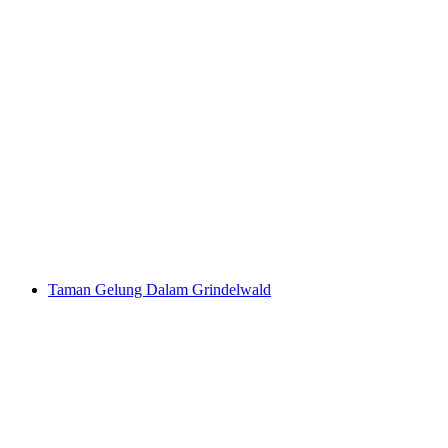
Tiket Taman Tali Interlaken Luar dengan 14
Laluan Pengembaraan
per Orang
dari RM 111
Taman Gelung Dalam Grindelwald