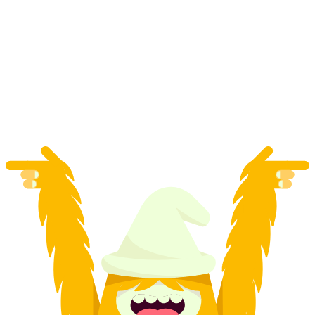
Taman Gelung Dalam Grindelwald
per Orang
dari RM 190