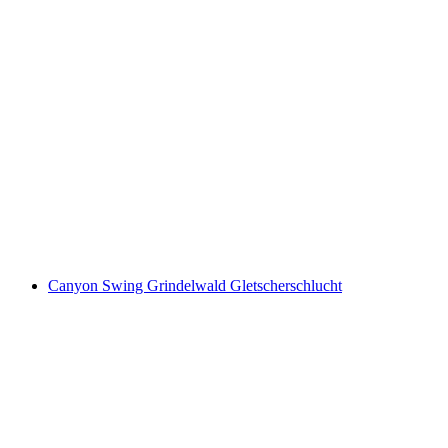
Canyoning Saxetenschlucht untuk Pemula di
Interlaken
per Orang
dari RM 732
Canyon Swing Grindelwald Gletscherschlucht