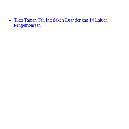
per Orang
dari RM 732
Tiket Taman Tali Interlaken Luar dengan 14 Laluan
Pengembaraan