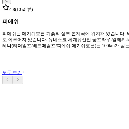
4.8
(10 리뷰)
피에쉬
피에쉬는 에기쉬호른 기슭의 상부 론계곡에 위치해 있습니다. 약 
로 이루어져 있습니다. 유네스코 세계유산인 융프라우-알레취-
레나(리더알프/베트메랄프/피에쉬 에기쉬호른)는 100km가 넘
카테고리 둘러보기
모두 보기