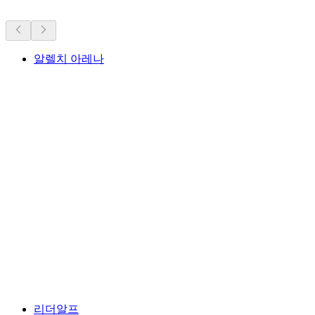
알렐치 아레나
알렐치 아레나
리더알프