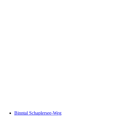
Walserweg Gottardo
Binntal Schaplersee-Weg