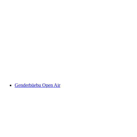
Chamber music festival in the music village of
Ernen | orchestral, jazz and festival concerts
자유 입장
Genderbüebu Open Air