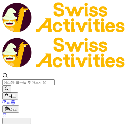
지도
교통
Chat