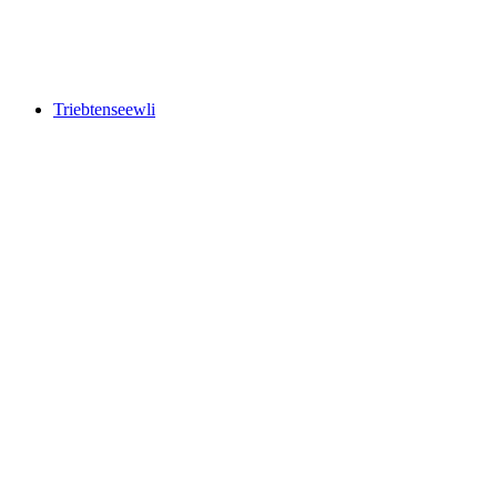
Geisspfadsee
Triebtenseewli