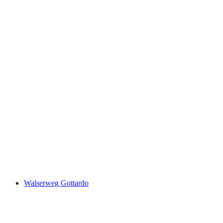
Aletsch Panoramaweg, Stage 3/3
Walserweg Gottardo