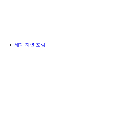
벨알프
세계 자연 포럼