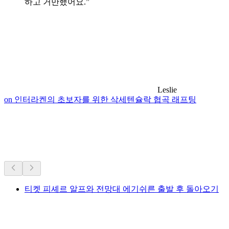
하고 거만했어요.”
Leslie
on 인터라켄의 초보자를 위한 삭세텐슐락 협곡 래프팅
근처 하이킹
차로 25분 이내
티켓 피셰르 알프와 전망대 에기쉬른 출발 후 돌아오기