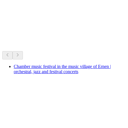
Hopschusee
지금 진행 중
지금 진행 중인 행사를 바탕으로 추천
Chamber music festival in the music village of Ernen |
orchestral, jazz and festival concerts