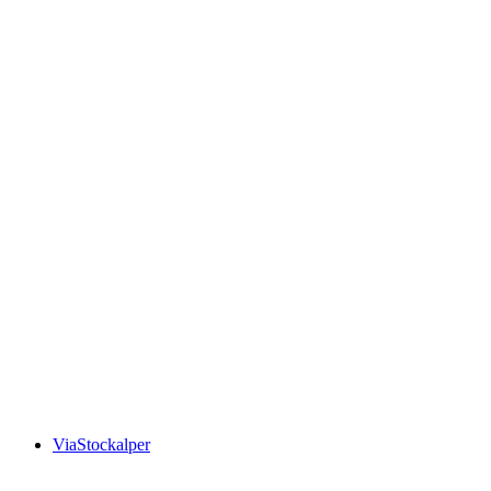
ViaStockalper, Stage 1/3
ViaStockalper