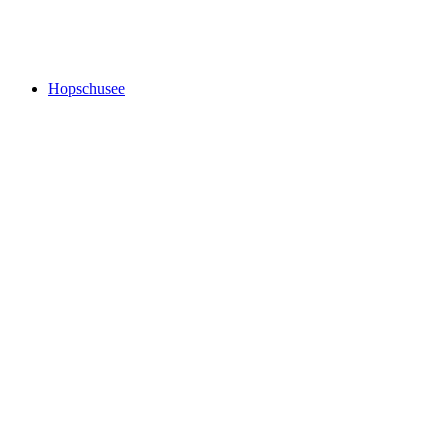
Triebtenseewli
Hopschusee