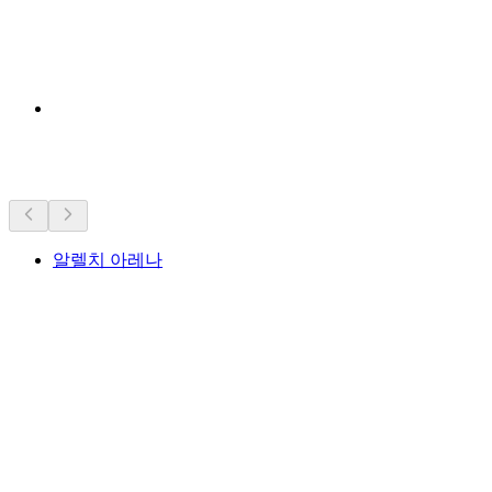
근처 명소
알렐치 아레나