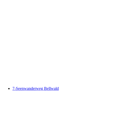
Aletsch Panoramaweg
7-Seenwanderweg Bellwald