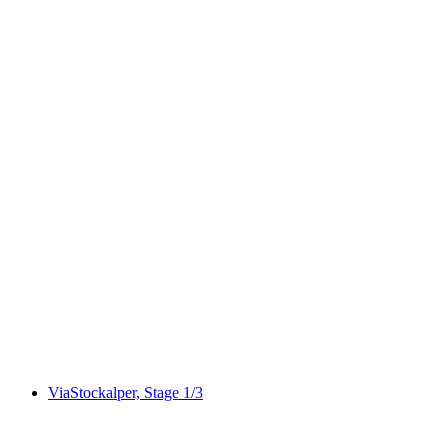
Binntal Schaplersee-Weg
ViaStockalper, Stage 1/3