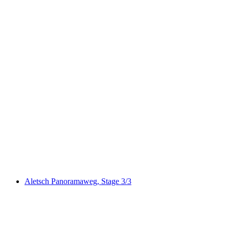
7-Seenwanderweg Bellwald
Aletsch Panoramaweg, Stage 3/3