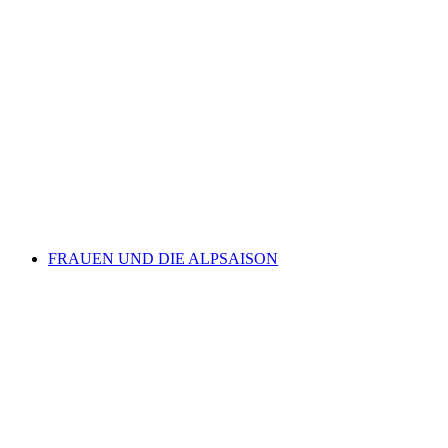
Genderbüebu Open Air
자유 입장
FRAUEN UND DIE ALPSAISON