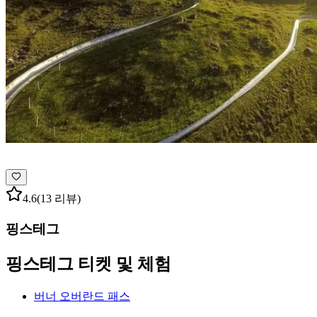
4.6
(13 리뷰)
핑스테그
핑스테그 티켓 및 체험
버너 오버란드 패스