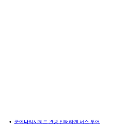
베이투스 동굴 티켓
1인당
최저 KRW 37000
쿤이나리시히트 관광 인터라켄 버스 투어