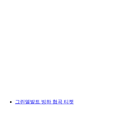
라우터브루넨 폭포까지 전기자전거 투어
1인당
최저 KRW 364000
그린델발트 빙하 협곡 티켓