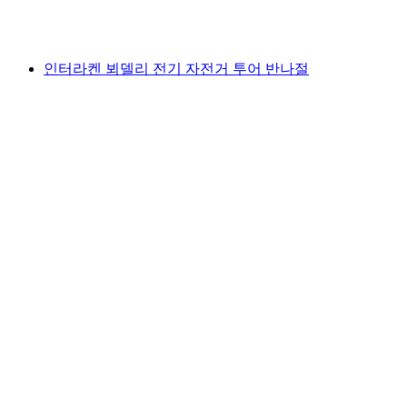
1인당
최저 KRW 37000
인터라켄 뵈델리 전기 자전거 투어 반나절