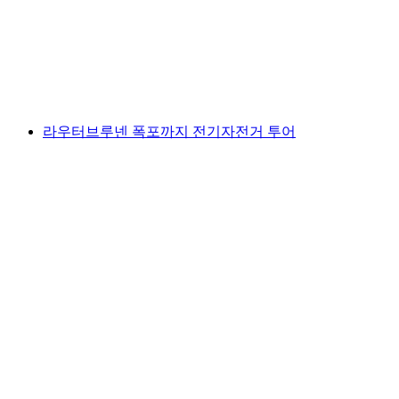
1인당
최저 KRW 714000
라우터브루넨 폭포까지 전기자전거 투어