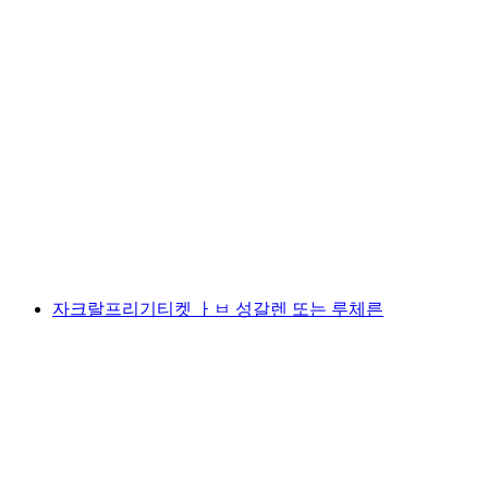
개인 맞춤형 가이드 전기자전거 투어 그린델발
트
1인당
최저 KRW 476000
자크랄프리기티켓 ㅏㅂ 성갈렌 또는 루체른