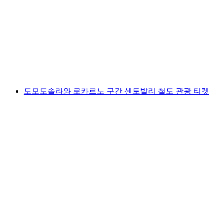
페리티프
1인당
최저 KRW 2707000
도모도솔라와 로카르노 구간 센토발리 철도 관광 티켓