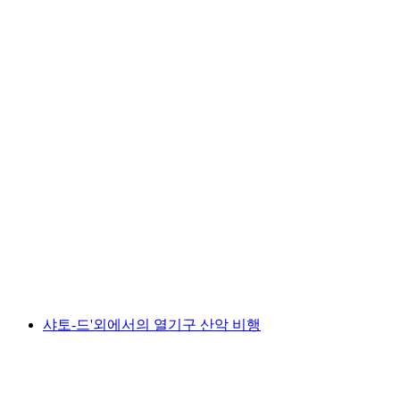
"호수, 유적, 전망대" - 인터라켄을 전기자전거
로 탐험해보세요
1인당
최저 KRW 291000
샤토-드'외에서의 열기구 산악 비행