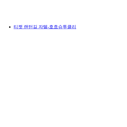
1인당
최저 KRW 39000
티켓 랜턴길 자텔-호흐슈투클리