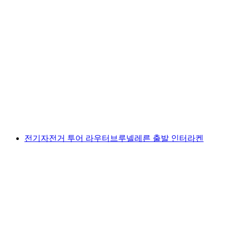
인터라켄 뵈델리 전기 자전거 투어 반나절
1인당
최저 KRW 236000
전기자전거 투어 라우터브루넬레른 출발 인터라켄