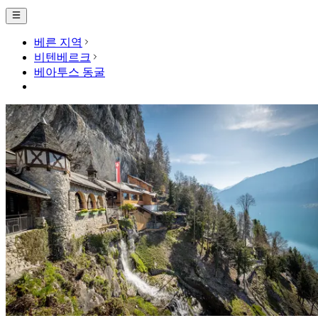
베른 지역
비텐베르크
베아투스 동굴