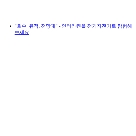
1인당
최저 KRW 94000
"호수, 유적, 전망대" - 인터라켄을 전기자전거로 탐험해
보세요