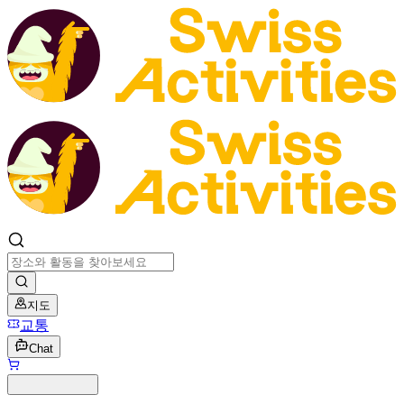
지도
교통
Chat