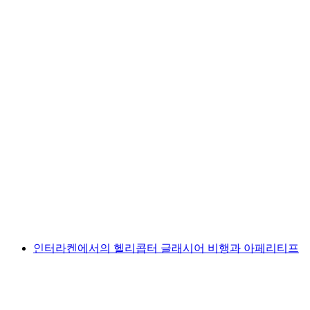
브리엔처제 및 이젤트발트 가이드 투어
1인당
최저 KRW 182000
인터라켄에서의 헬리콥터 글래시어 비행과 아페리티프