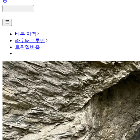
베른 지역
라우터브루넨
트뤼멜바흘