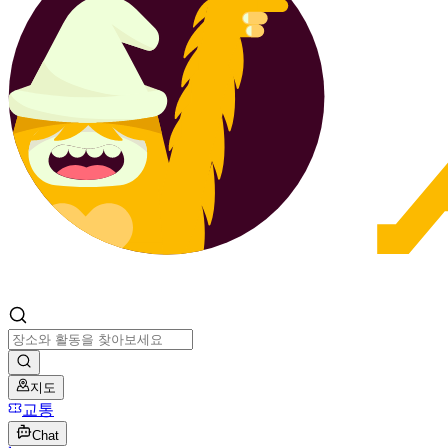
지도
교통
Chat