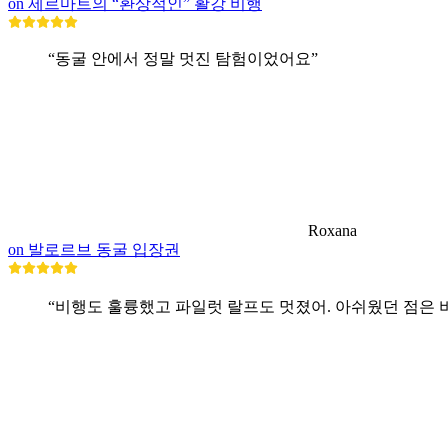
on 제르마트의 “환상적인” 활강 비행
“동굴 안에서 정말 멋진 탐험이었어요”
Roxana
on 발로르브 동굴 입장권
“비행도 훌륭했고 파일럿 랄프도 멋졌어. 아쉬웠던 점은 비행 시