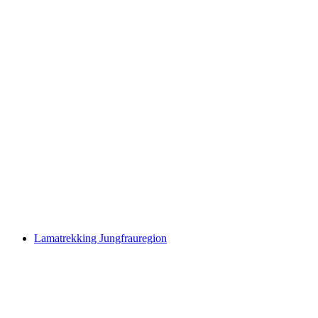
FAR AWAY and yet NEAR - Exhibition at the
Kunsthaus Interlaken
자유 입장
Lamatrekking Jungfrauregion