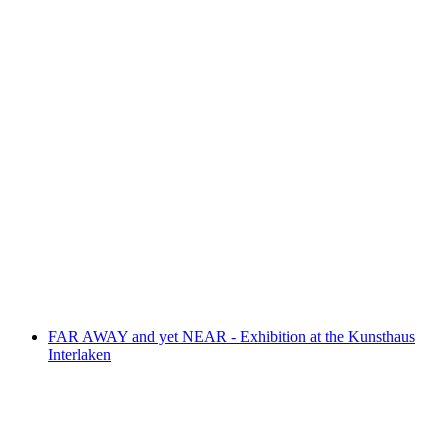
"Violina & Flora" Exhibition
자유 입장
FAR AWAY and yet NEAR - Exhibition at the Kunsthaus
Interlaken