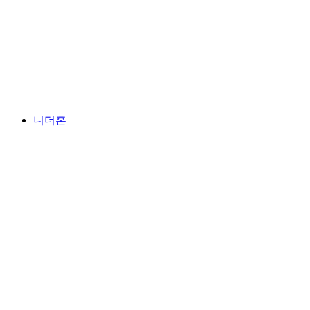
맨리헨
니더혼