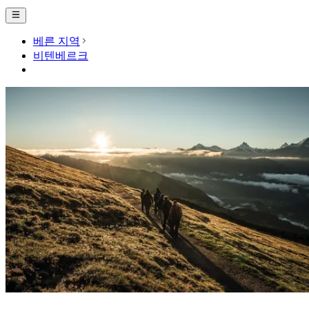
베른 지역
비텐베르크