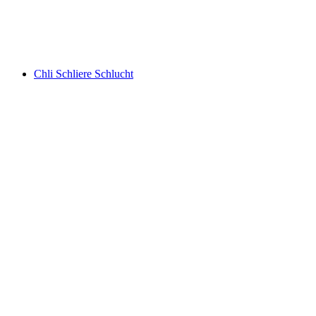
그림젤 협곡
Chli Schliere Schlucht