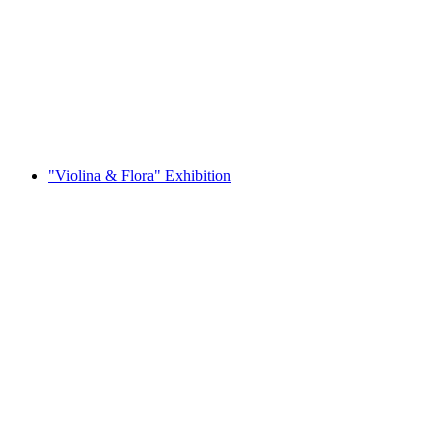
IHB Spectrum Kulturpodium Gallery -
“Summer Night and the Flow of the Aare”
자유 입장
"Violina & Flora" Exhibition