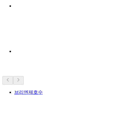
근처 명소
브리엔제호수