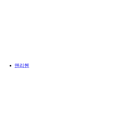
융프라우요흐
맨리헨