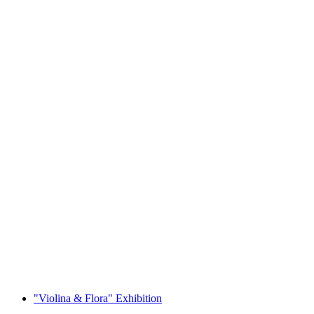
IHB Spectrum Kulturpodium Gallery -
“Summer Night and the Flow of the Aare”
"Violina & Flora" Exhibition