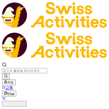
지도
교통
Chat