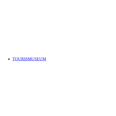
Festungsmuseum Waldbrand
TOURISMUSEUM