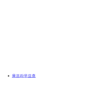
툰워저 호수
융프라우요흐