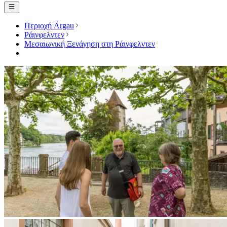
Περιοχή Ärgau
Ράινφελντεν
Μεσαιωνική Ξενάγηση στη Ράινφελντεν