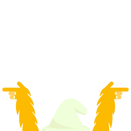
Εκκλησία Αγίου Μάρκου Ξενάγηση Ραίνφελντ
ανά άτομο
από €212