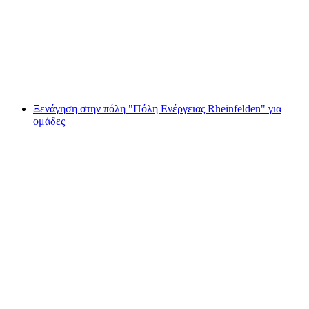
Ιστορίες Γυναικών Ξενάγηση Ράινφελντεν
ανά άτομο
από €212
Ξενάγηση στην πόλη "Πόλη Ενέργειας Rheinfelden" για
ομάδες