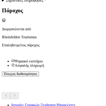
Σημαντικές πληροφορίες
Πάροχος
Διοργανώνεται από
Rheinfelden Tourismus
Επαληθευμένος πάροχος
Ψηφιακό εισιτήριο
Ασφαλής πληρωμή
Έλεγχος διαθεσιμότητας
Περισσότερες δραστηριότητες
Ιστορίες Γυναικών Ξενάγηση Ράινφελντεν