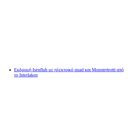
Περιήγηση στους Καταρράκτες
Lauterbrunnen με ηλεκτροκίνητο quad από το
Interlaken
ανά άτομο
από €223
Εκδρομή Isenfluh με ηλεκτρικό quad και Monstertrotti από
το Interlaken