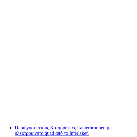
Οικογενειακή περιοδεία με ηλεκτροκίνητο
ATV συμπεριλαμβανομένης επίσκεψης σε
φάρμα και brunch από το Ίντερλακεν
ανά άτομο
από €538
Περιήγηση στους Καταρράκτες Lauterbrunnen με
ηλεκτροκίνητο quad από το Interlaken