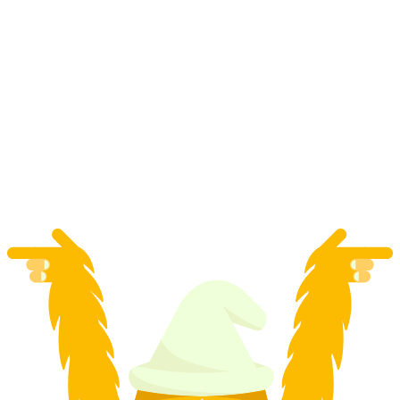
Ηλεκτροκίνητη βόλτα με quad στη λίμνη
Ιζελτβαλντ από το Ίντερλακεν
ανά άτομο
από €145