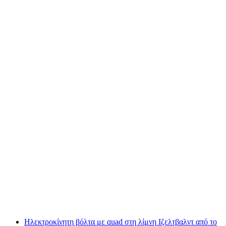
Εκδρομή Isenfluh με ηλεκτρικό quad και
Monstertrotti από το Interlaken
ανά άτομο
από €295
Ηλεκτροκίνητη βόλτα με quad στη λίμνη Ιζελτβαλντ από το