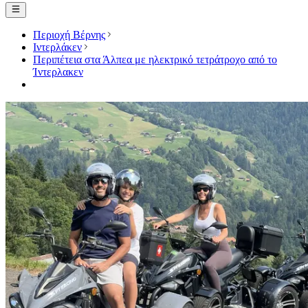
Περιοχή Βέρνης
Ιντερλάκεν
Περιπέτεια στα Άλπεα με ηλεκτρικό τετράτροχο από το
Ίντερλακεν