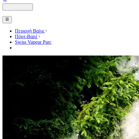
Περιοχή Βαλις
Πόρτ-Βαλέ
Swiss Vapeur Parc