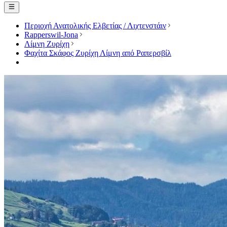
Περιοχή Ανατολικής Ελβετίας / Λιχτενστάιν
Rapperswil-Jona
Λίμνη Ζυρίχη
Φαχίτα Σκάφος Ζυρίχη Λίμνη από Ραπερσβίλ