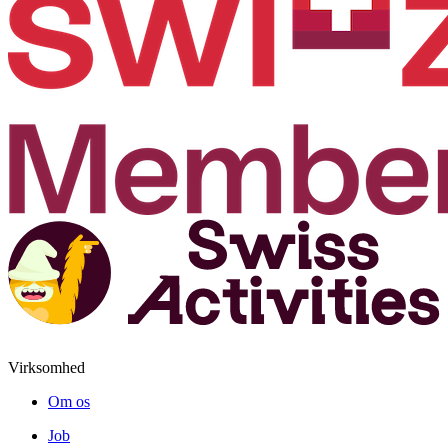
Virksomhed
Om os
Job