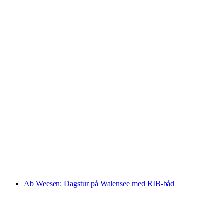
Fra Zürich: Eftermiddagstur på Zürichsøen i
en gummibåd
pr. person
fra DKK 4152
Ab Weesen: Dagstur på Walensee med RIB-båd