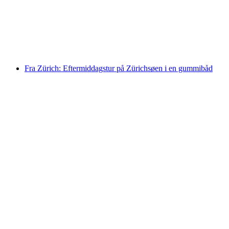
pr. person
fra DKK 3320
Fra Zürich: Eftermiddagstur på Zürichsøen i en gummibåd