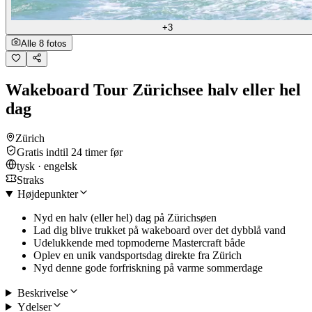
+3
Alle 8 fotos
Wakeboard Tour Zürichsee halv eller hel
dag
Zürich
Gratis indtil 24 timer før
tysk · engelsk
Straks
Højdepunkter
Nyd en halv (eller hel) dag på Zürichsøen
Lad dig blive trukket på wakeboard over det dybblå vand
Udelukkende med topmoderne Mastercraft både
Oplev en unik vandsportsdag direkte fra Zürich
Nyd denne gode forfriskning på varme sommerdage
Beskrivelse
Ydelser