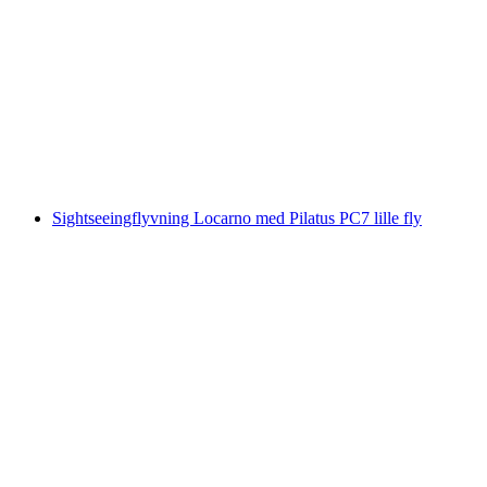
Splügenpass og Lago Nero snescootertur fra
Madesimo i Italien
pr. person
fra DKK 2413
Sightseeingflyvning Locarno med Pilatus PC7 lille fly