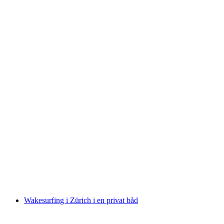
Sightseeingflyvning Locarno med Pilatus PC7
lille fly
pr. person
fra DKK 8277
Wakesurfing i Zürich i en privat båd