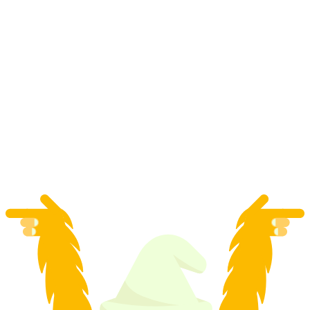
Wakeboarding på Zürichsøen fra Zürich
pr. person
fra DKK 5399