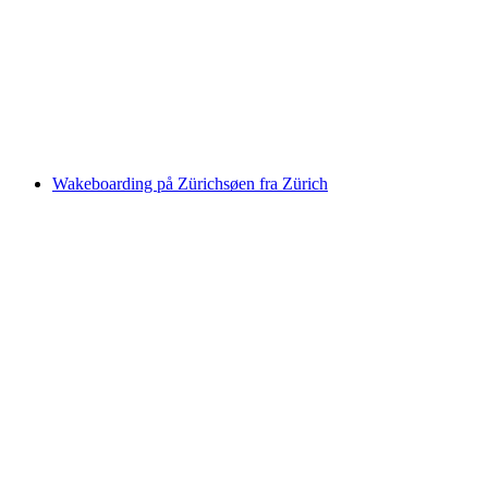
Wakesurfing i Zürich i en privat båd
pr. person
fra DKK 10814
Wakeboarding på Zürichsøen fra Zürich