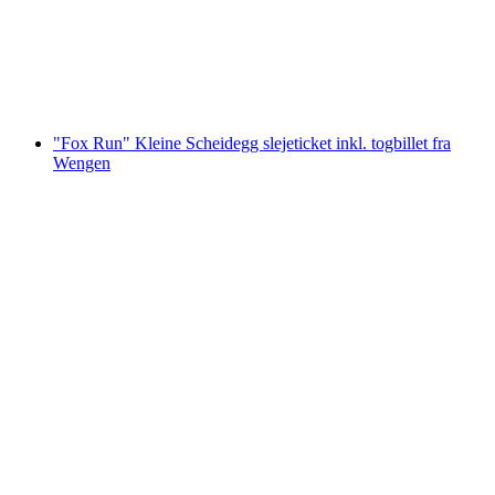
pr. person
fra DKK 84
"Fox Run" Kleine Scheidegg slejeticket inkl. togbillet fra
Wengen