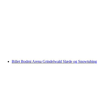
"Eiger Run" fra Kleine Scheidegg kælkebillet
inkl. togbillet fra Grindelwald
pr. person
fra DKK 314
Billet Bodmi Arena Grindelwald Slæde og Snowtubing