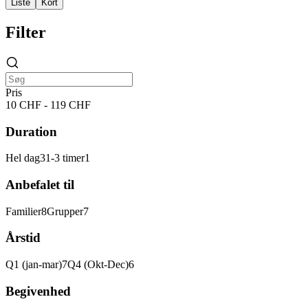
Liste
Kort
Filter
Pris
10 CHF - 119 CHF
Duration
Hel dag
3
1-3 timer
1
Anbefalet til
Familier
8
Grupper
7
Årstid
Q1 (jan-mar)
7
Q4 (Okt-Dec)
6
Begivenhed