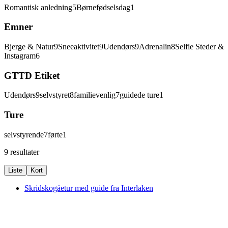
Romantisk anledning
5
Børnefødselsdag
1
Emner
Bjerge & Natur
9
Sneeaktivitet
9
Udendørs
9
Adrenalin
8
Selfie Steder &
Instagram
6
GTTD Etiket
Udendørs
9
selvstyret
8
familievenlig
7
guidede ture
1
Ture
selvstyrende
7
førte
1
9 resultater
Liste
Kort
Skridskogåetur med guide fra Interlaken