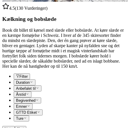
4.5
(130 Vurderinger)
Kælkning og bobslæde
Book dit billet til kørsel med slæde eller bobslæde. At køre slæde er
en kæmpe fornøjelse i Schweiz. I hver af de 345 skiresorter finder
du mindst en slædepiste. Den, der én gang prøver at køre slæde,
bliver en gentager. Lyden af skarpe kanter på nyfalden sne og det
hurtige tæppe af fornøjelse midt i et magisk vinterlandskab har
fortryllet folk siden tidernes morgen. I bobslæde kører hold i
specielle slæder, de såkaldte bobslæder, ned ad en islagt bobbane.
Her kan de nå hastigheder op til 150 km/t.
Filter
Duration
Anbefalet til
Årstid
Begivenhed
Emner
GTTD Etiket
Ture