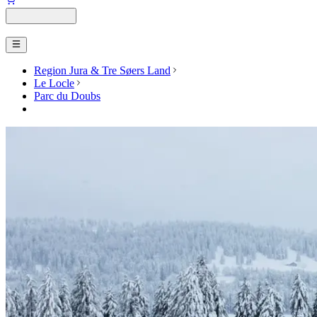
Region Jura & Tre Søers Land
Le Locle
Parc du Doubs