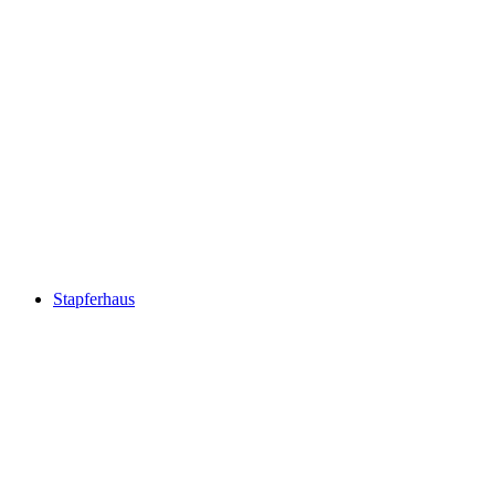
Village Museum Niederlenz
Stapferhaus