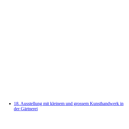
Pearlie Frisch, Steve Fors & Christoph
Brünggel
18. Ausstellung mit kleinem und grossem Kunsthandwerk in
der Gärtnerei