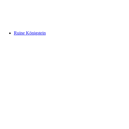
Biberstein Castle
Ruine Königstein