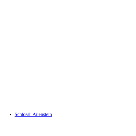
Altenburg
Schlössli Auenstein