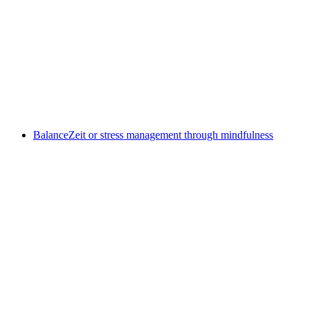
Family Sunday
Fri adgang
BalanceZeit or stress management through mindfulness