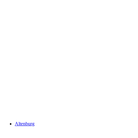
Kasteln Castle
Altenburg