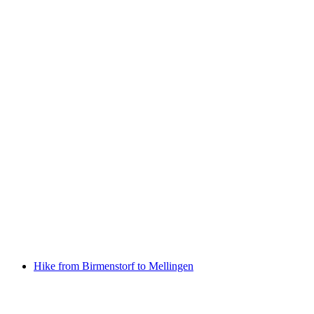
Historische Handwerkswoche zum Mitmachen
Fri adgang
Hike from Birmenstorf to Mellingen