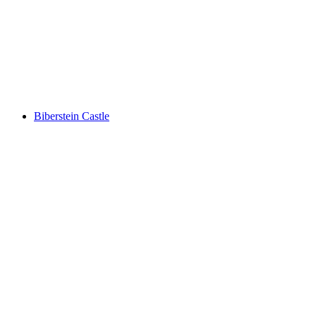
Schenkenberg Castle ruins
Biberstein Castle