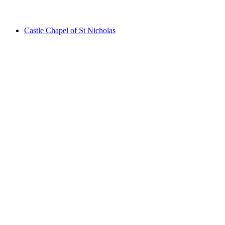
Ruine Stein
Castle Chapel of St Nicholas
Castle Chapel of St Nicholas