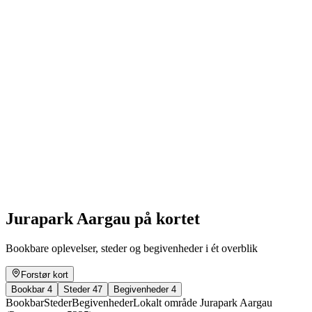
Hike from Birmenstorf to Mellingen
Fri adgang
Jurapark Aargau på kortet
Bookbare oplevelser, steder og begivenheder i ét overblik
Forstør kort
Bookbar
4
Steder
47
Begivenheder
4
Bookbar
Steder
Begivenheder
Lokalt område Jurapark Aargau