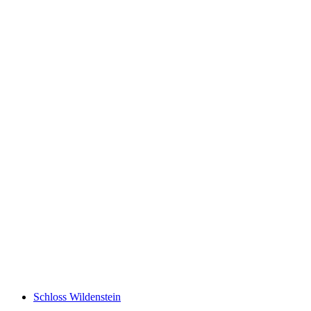
Thermalbad Bad Schinznach
Schloss Wildenstein