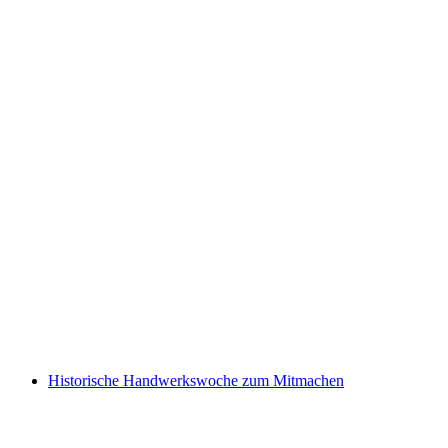
BalanceZeit or stress management through
mindfulness
Fri adgang
Historische Handwerkswoche zum Mitmachen