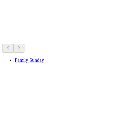
Det sker lige nu
Anbefalet ud fra hvad der sker lige nu
Family Sunday