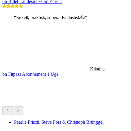
on Billet Landesmuseum Zürich
“Enkelt, praktisk, super... Fantastisk👍”
Kristina
on Fitpass Abonnement 1 Uge
Museer & udstillinger
Alt inden for 15 min kørsel
Pearlie Frisch, Steve Fors & Christoph Brünggel