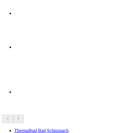
Seværdigheder i nærheden
Thermalbad Bad Schinznach