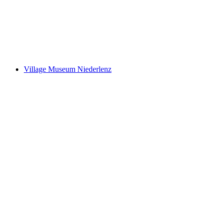
18. Ausstellung mit kleinem und grossem
Kunsthandwerk in der Gärtnerei
Village Museum Niederlenz