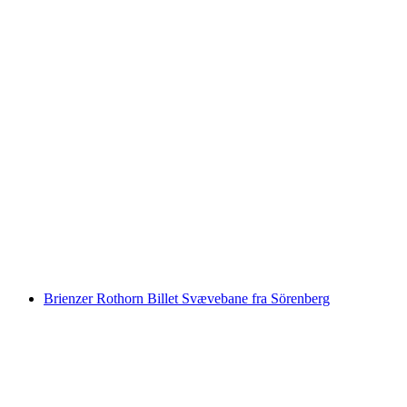
Billet til Swiss Vapeur Parc i Port Valais
pr. person
fra DKK 192
Brienzer Rothorn Billet Svævebane fra Sörenberg