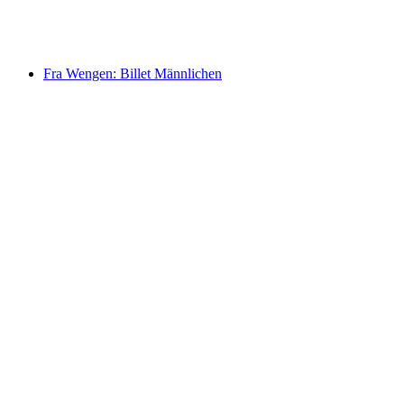
pr. person
fra DKK 283
Fra Wengen: Billet Männlichen