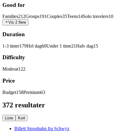
Good for
Families
212
Groups
191
Couples
35
Teens
14
Solo travelers
10
Vis 2 flere
Duration
1-3 timer
179
Hel dag
60
Under 1 time
21
Halv dag
15
Difficulty
Moderat
122
Price
Budget
158
Premium
63
372 resultater
Liste
Kort
Billett Stoosbahn fra Schwyz