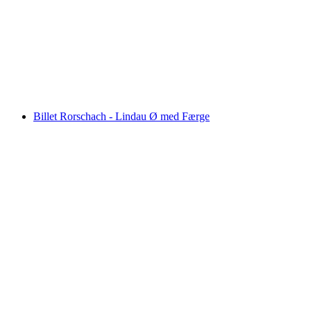
I Vevey: Riviera Tur Skippersejlads
pr. person
fra DKK 317
Billet Rorschach - Lindau Ø med Færge