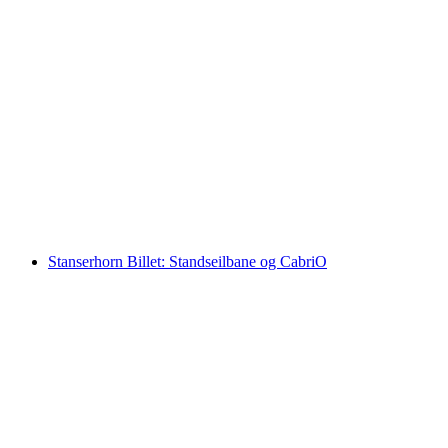
Fra Wengen: Billet Männlichen
pr. person
fra DKK 258
Stanserhorn Billet: Standseilbane og CabriO