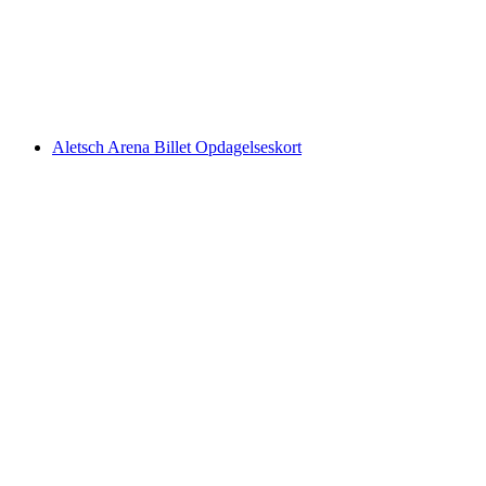
pr. person
fra DKK 267
Aletsch Arena Billet Opdagelseskort