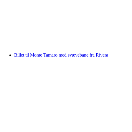
Niesenbane Billet fra Mülenen
pr. person
fra DKK 333
Billet til Monte Tamaro med svævebane fra Rivera