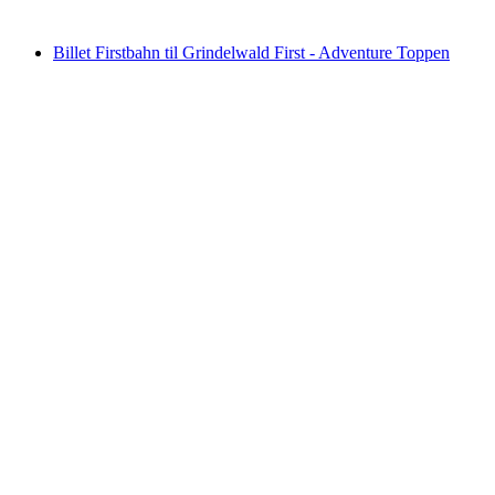
fra DKK 342
Billet Firstbahn til Grindelwald First - Adventure Toppen
Billet Firstbahn til Grindelwald First -
Adventure Toppen