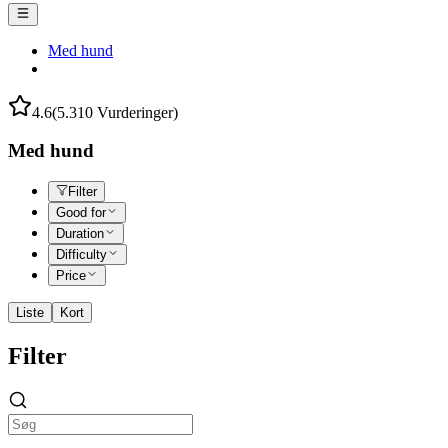
Med hund
4.6
(5.310 Vurderinger)
Med hund
Filter
Good for
Duration
Difficulty
Price
Liste
Kort
Filter