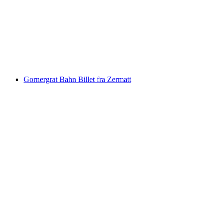
Billett Stoosbahn fra Schwyz
pr. person
fra DKK 97
Gornergrat Bahn Billet fra Zermatt