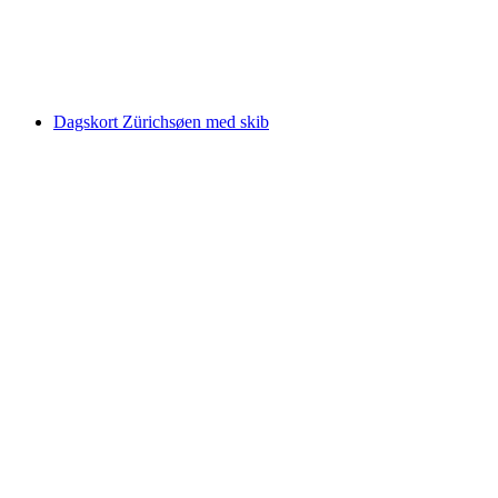
pr. person
fra DKK 42
Dagskort Zürichsøen med skib