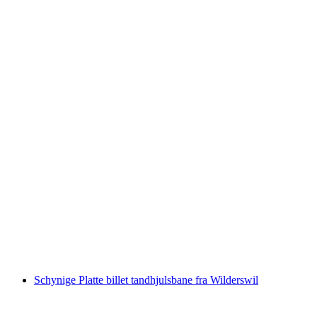
Gornergrat Bahn Billet fra Zermatt
pr. person
fra DKK 549
Schynige Platte billet tandhjulsbane fra Wilderswil