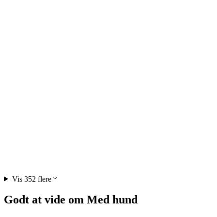
Aletsch Arena Billet Opdagelseskort
pr. person
fra DKK 458
Vis 352 flere
Godt at vide om Med hund