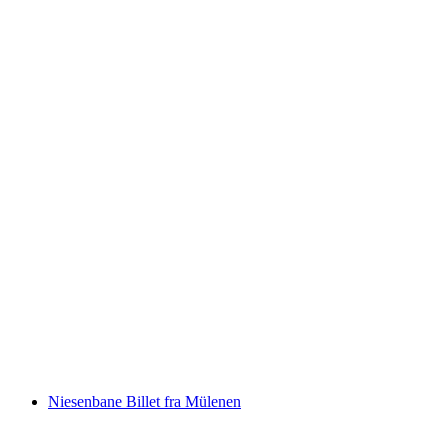
Billet Rorschach - Lindau Ø med Færge
pr. person
fra DKK 150
Niesenbane Billet fra Mülenen