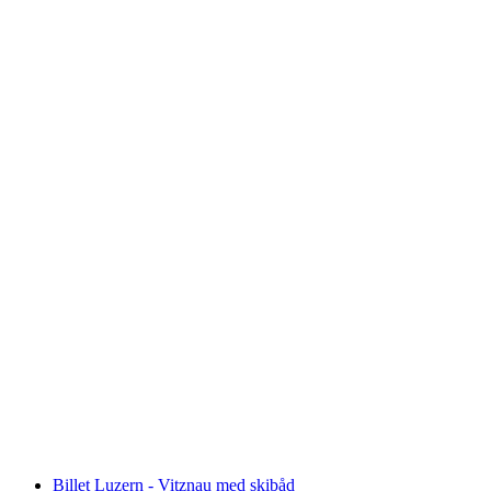
Billet til Monte Tamaro med svævebane fra
Rivera
pr. person
fra DKK 217
Billet Luzern - Vitznau med skibåd