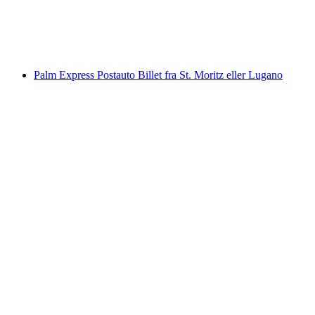
pr. person
fra DKK 258
Palm Express Postauto Billet fra St. Moritz eller Lugano