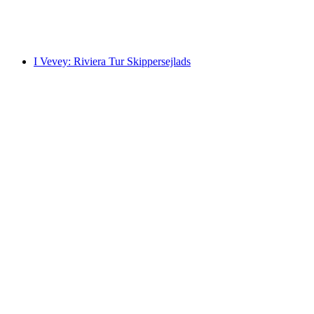
pr. person
fra DKK 317
I Vevey: Riviera Tur Skippersejlads