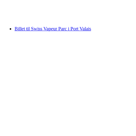
pr. person
fra DKK 200
Billet til Swiss Vapeur Parc i Port Valais