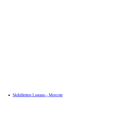
Palm Express Postauto Billet fra St. Moritz eller
Lugano
pr. person
fra DKK 766
Skibilletten Lugano - Morcote