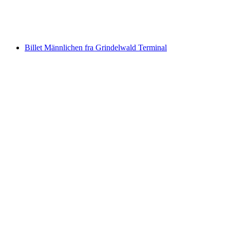
pr. person
fra DKK 230
Billet Männlichen fra Grindelwald Terminal