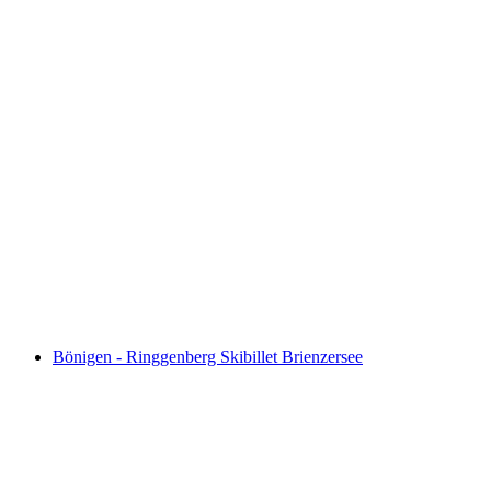
Billet Männlichen fra Grindelwald Terminal
pr. person
fra DKK 283
Bönigen - Ringgenberg Skibillet Brienzersee