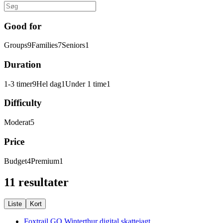
Good for
Groups
9
Families
7
Seniors
1
Duration
1-3 timer
9
Hel dag
1
Under 1 time
1
Difficulty
Moderat
5
Price
Budget
4
Premium
1
11 resultater
Liste
Kort
Foxtrail GO Winterthur digital skattejagt