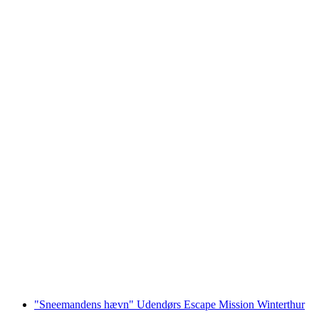
"Blackout" Udendørs Flugtmission Winterthur
pr. person
fra DKK 999
"Sneemandens hævn" Udendørs Escape Mission Winterthur