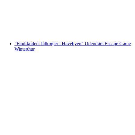
pr. person
fra DKK 83
"Find-koden: Ildkugler i Havebyen" Udendørs Escape Game
Winterthur