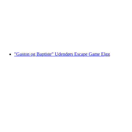
City Pass Winterthur
pr. person
fra DKK 79
"Gaston og Baptiste" Udendørs Escape Game Elgg