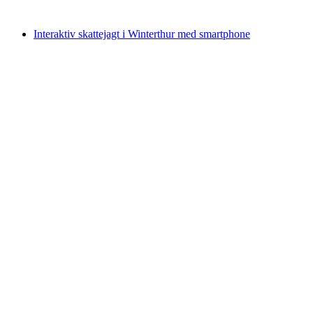
fra DKK 999
Interaktiv skattejagt i Winterthur med smartphone
Interaktiv skattejagt i Winterthur med
smartphone