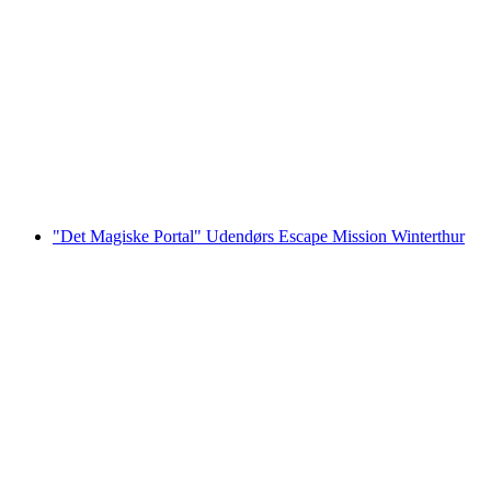
"Sneemandens hævn" Udendørs Escape
Mission Winterthur
pr. person
fra DKK 999
"Det Magiske Portal" Udendørs Escape Mission Winterthur