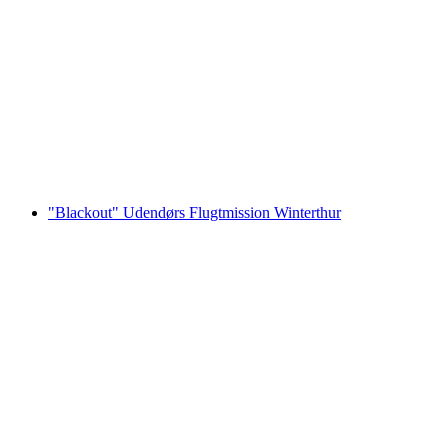
Foxtrail GO Winterthur digital skattejagt
pr. person
fra DKK 159
"Blackout" Udendørs Flugtmission Winterthur