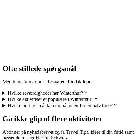
Oplevelsessti "Lea og Ben hos køerne" i
Freienstein (ZH)
pr. person
fra DKK 1830
Ofte stillede spørgsmål
Med hund Vinterthur · besvaret af redaktionen
Hvilke seværdigheder har Winterthur?
Hvilke aktiviteter er populære i Winterthur?
Hvilke udflugtsmål kan du nå inden for en halv time?
Gå ikke glip af flere aktiviteter
Abonner på nyhedsbrevet og få Travel Tips, idéer til din fritid samt
passende rejseguider fra Schweiz.