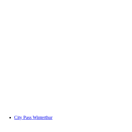
"Find-koden: Ildkugler i Havebyen" Udendørs
Escape Game Winterthur
pr. person
fra DKK 333
City Pass Winterthur