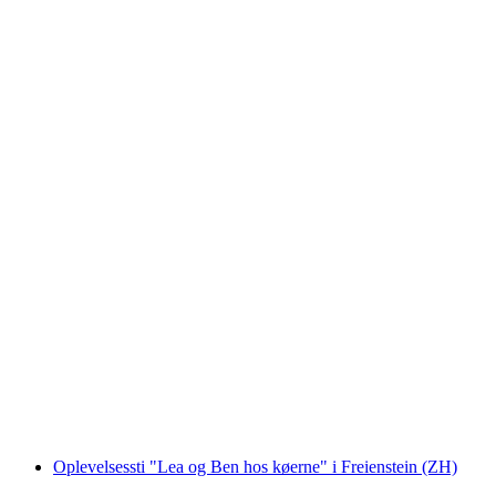
"Gaston og Baptiste" Udendørs Escape Game
Elgg
pr. person
fra DKK 117
Oplevelsessti "Lea og Ben hos køerne" i Freienstein (ZH)