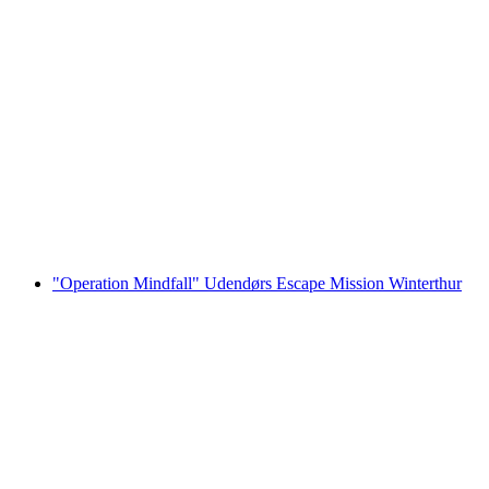
"Redde Winterthur" Udendørs Flugt Mission
Winterthur
pr. person
fra DKK 999
"Operation Mindfall" Udendørs Escape Mission Winterthur