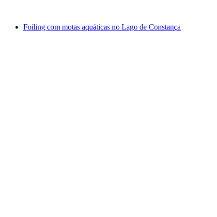
a partir de €5009
Foiling com motas aquáticas no Lago de Constança