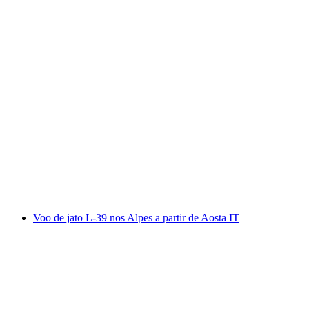
Voo de jato L-39 Albatros nos Alpes a partir de
Sion
por pessoa
a partir de €5009
Voo de jato L-39 nos Alpes a partir de Aosta IT