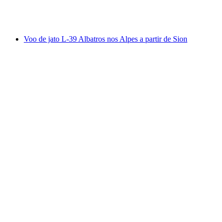
por pessoa
a partir de €6121
Voo de jato L-39 Albatros nos Alpes a partir de Sion