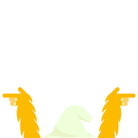
Foiling com motas aquáticas no Lago de
Constança
por pessoa
a partir de €112