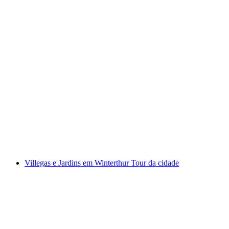
Tour "The Valley" Kemptthal
por pessoa
a partir de €28
Villegas e Jardins em Winterthur Tour da cidade