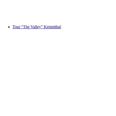
por pessoa
a partir de €28
Tour "The Valley" Kemptthal