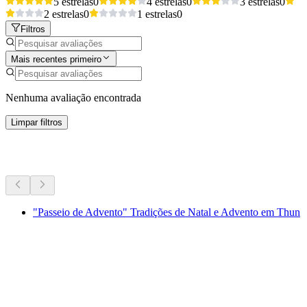
5 estrelas
0
4 estrelas
0
3 estrelas
0
2 estrelas
0
1 estrelas
0
Filtros
Mais recentes primeiro
Nenhuma avaliação encontrada
Limpar filtros
Mais atividades
"Passeio de Advento" Tradições de Natal e Advento em Thun