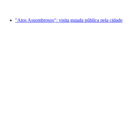
a partir de €17
"Atos Assombrosos": visita guiada pública pela cidade