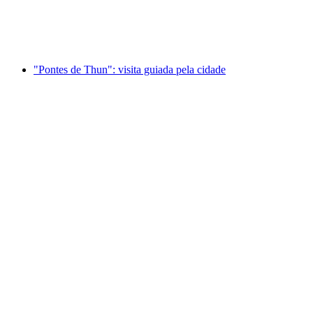
por pessoa
a partir de €28
"Pontes de Thun": visita guiada pela cidade