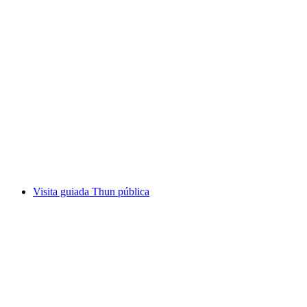
"Pontes de Thun": visita guiada pela cidade
por pessoa
a partir de €28
Visita guiada Thun pública