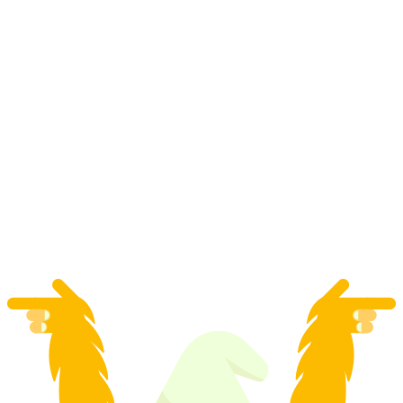
"Atos Assombrosos": visita guiada pública pela
cidade
por pessoa
a partir de €28