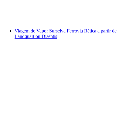
por pessoa
a partir de €100
Viagem de Vapor Surselva Ferrovia Rética a partir de
Landquart ou Disentis