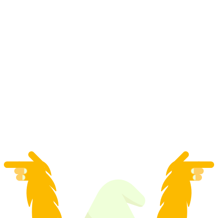
Viagem de Vapor Surselva Ferrovia Rética a
partir de Landquart ou Disentis
por pessoa
a partir de €66