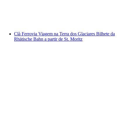
por pessoa
a partir de €66
Clà Ferrovia Viagem na Terra dos Glaciares Bilhete da
Rhätische Bahn a partir de St. Moritz