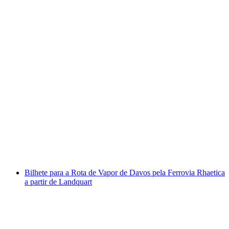
Clà Ferrovia Viagem na Terra dos Glaciares
Bilhete da Rhätische Bahn a partir de St.
Moritz
por pessoa
a partir de €39
Bilhete para a Rota de Vapor de Davos pela Ferrovia Rhaetica
a partir de Landquart