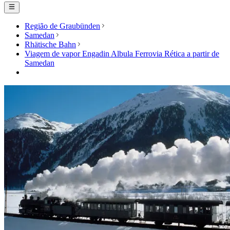
Região de Graubünden
Samedan
Rhätische Bahn
Viagem de vapor Engadin Albula Ferrovia Rética a partir de
Samedan