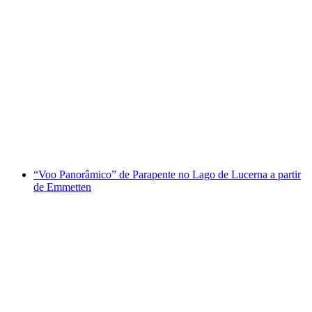
Voo de parapente Tandem em Verbier
por pessoa
a partir de €212
“Voo Panorâmico” de Parapente no Lago de Lucerna a partir
de Emmetten