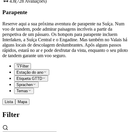
4.8
(728 Avaliações)
Parapente
Reserve aqui a sua próxima aventura de parapente na Suíça. Num
voo de tandem, pode admirar paisagens incríveis a partir da
perspetiva de um pássaro. Os hotspots para parapente incluem
Interlaken, a Suíça Central e o Engadine. Mas também no Valais há
alguns locais de descolagem deslumbrantes. Após alguns passos
rápidos, estará no ar e pode desfrutar da vista, enquanto o seu piloto
de tandem garante um voo seguro.
Filter
Estação do ano
Etiqueta GTTD
Sprachen
Temas
Lista
Mapa
Filter