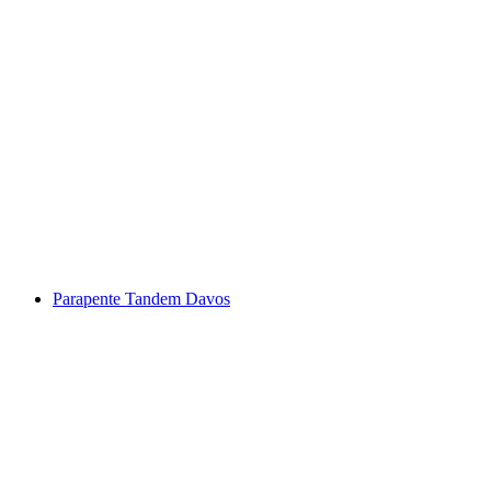
Voo duplo de parapente a partir de Lucerna
por pessoa
a partir de €217
Parapente Tandem Davos