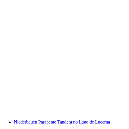
Voo de parapente tandem em Engelberg
por pessoa
a partir de €223
Niederbauen Parapente Tandem no Lago de Lucerna