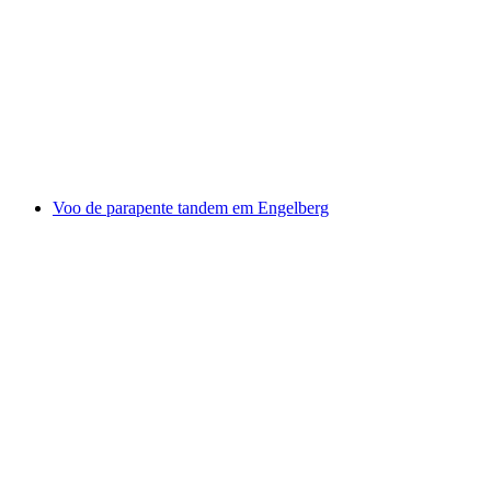
Voo de parapente tandem em Rosswald
por pessoa
a partir de €167
Voo de parapente tandem em Engelberg