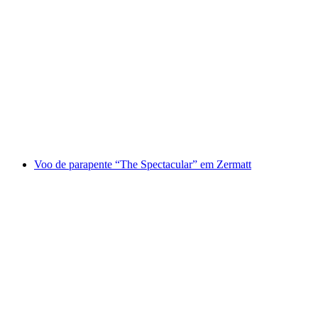
Voo de parapente em tandem na Belalp
por pessoa
a partir de €167
Voo de parapente “The Spectacular” em Zermatt