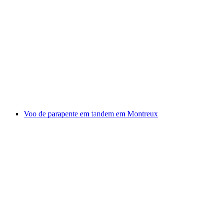
Niederbauen Parapente Tandem no Lago de
Lucerna
por pessoa
a partir de €223
Voo de parapente em tandem em Montreux