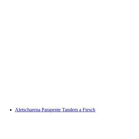
“A Águia Dourada” Beatenberg Parapente a
partir de Interlaken
por pessoa
a partir de €212
Aletscharena Parapente Tandem a Fiesch