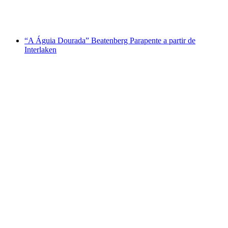
por pessoa
a partir de €212
“A Águia Dourada” Beatenberg Parapente a partir de
Interlaken