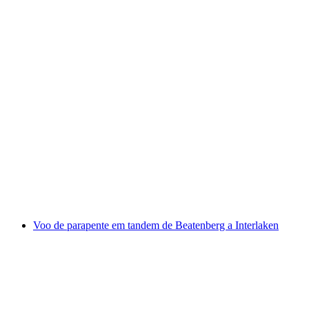
Voo de parapente tandem no vale de
Lauterbrunnen a partir de Mürren
por pessoa
a partir de €222
Voo de parapente em tandem de Beatenberg a Interlaken