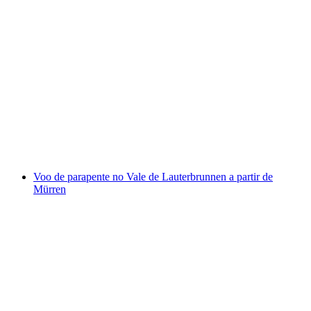
Beatenberg parapente tandem no verão a
partir de Interlaken
por pessoa
a partir de €222
Voo de parapente no Vale de Lauterbrunnen a partir de
Mürren