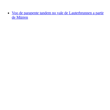
a partir de €212
Voo de parapente tandem no vale de Lauterbrunnen a partir
de Mürren