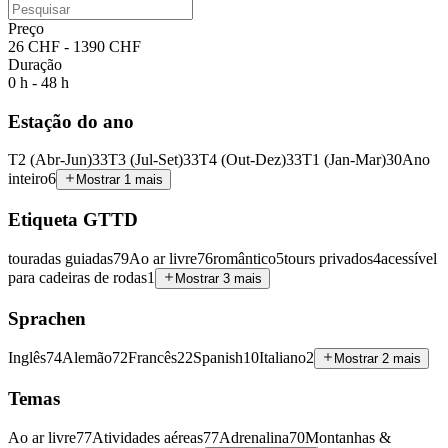
Preço
26 CHF - 1390 CHF
Duração
0 h - 48 h
Estação do ano
T2 (Abr-Jun)
33
T3 (Jul-Set)
33
T4 (Out-Dez)
33
T1 (Jan-Mar)
30
Ano
inteiro
6
Mostrar 1 mais
Etiqueta GTTD
touradas guiadas
79
Ao ar livre
76
romântico
5
tours privados
4
acessível
para cadeiras de rodas
1
Mostrar 3 mais
Sprachen
Inglês
74
Alemão
72
Francês
22
Spanish
10
Italiano
2
Mostrar 2 mais
Temas
Ao ar livre
77
Atividades aéreas
77
Adrenalina
70
Montanhas &