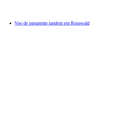
por pessoa
a partir de €201
Voo de parapente tandem em Rosswald