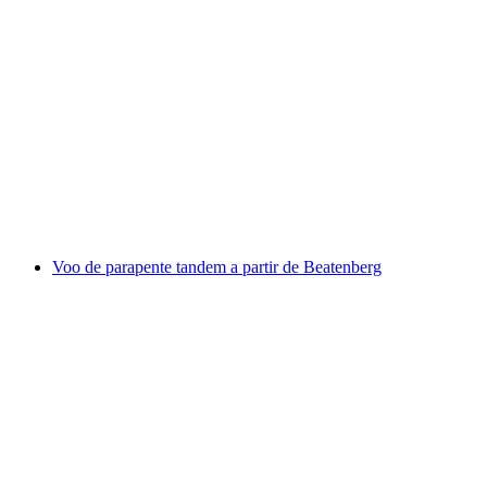
Parapente em Grindelwald a partir do First
por pessoa
a partir de €245
Voo de parapente tandem a partir de Beatenberg