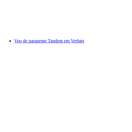
por pessoa
a partir de €167
Voo de parapente Tandem em Verbier