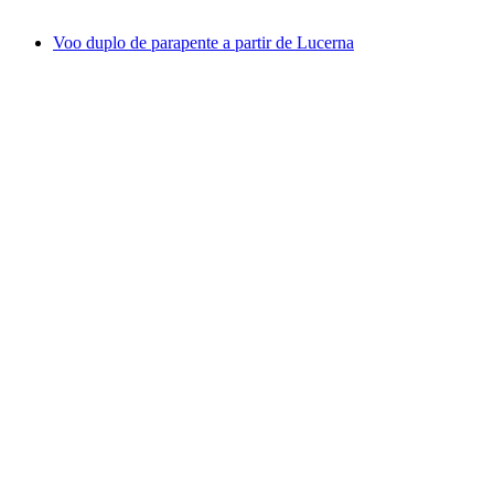
a partir de €268
Voo duplo de parapente a partir de Lucerna