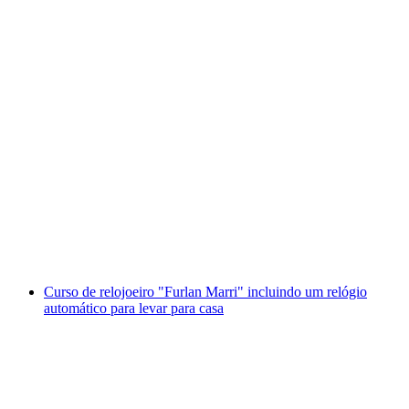
Curso de canivete suíço em Genebra, incluindo
a faca para levar para casa
por pessoa
a partir de €217
Curso de relojoeiro "Furlan Marri" incluindo um relógio
automático para levar para casa