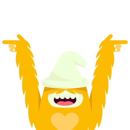
por pessoa
a partir de €1658