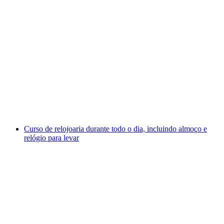
Curso de relojoeiro meio-dia incluindo relógio
para levar
por pessoa
a partir de €2771
Curso de relojoaria durante todo o dia, incluindo almoço e
relógio para levar