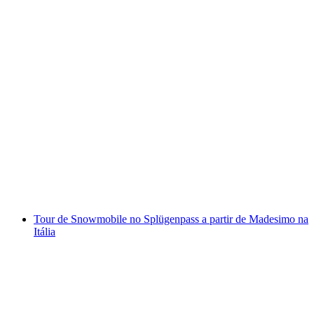
Melhor de Zurique Tour Privada de E-Scooter
por pessoa
a partir de €122
Tour de Snowmobile no Splügenpass a partir de Madesimo na
Itália