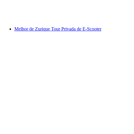
por pessoa
a partir de €323
Melhor de Zurique Tour Privada de E-Scooter