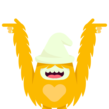
por pessoa
a partir de €205