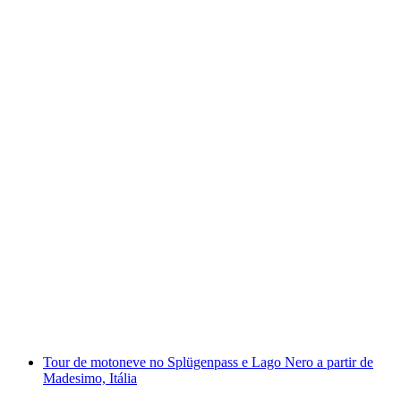
Melhor de Basel Tour Privada de E-Scooter
por pessoa
a partir de €122
Tour de motoneve no Splügenpass e Lago Nero a partir de
Madesimo, Itália