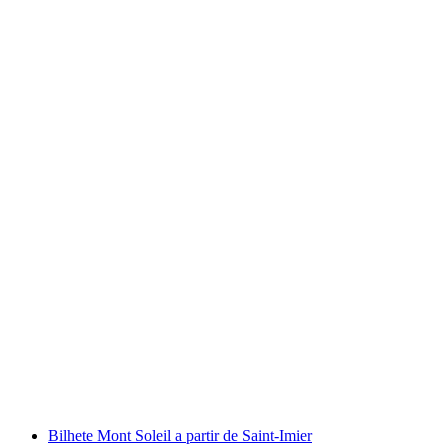
Bilhete para o funicular Braunwald a partir de
Linthal
por pessoa
a partir de €17
Bilhete Mont Soleil a partir de Saint-Imier