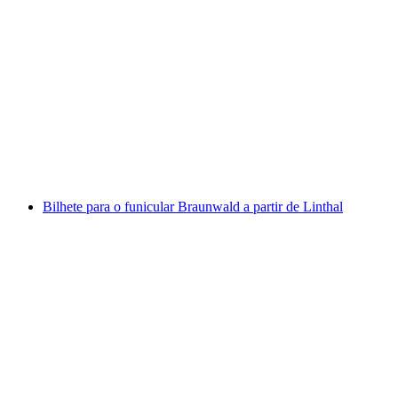
Bilhete diário Lago de Zurique de barco
por pessoa
a partir de €41
Bilhete para o funicular Braunwald a partir de Linthal