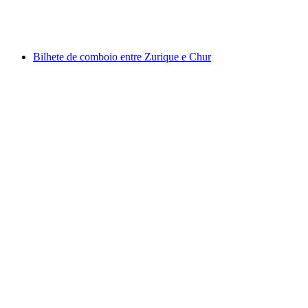
por pessoa
a partir de €6
Bilhete de comboio entre Zurique e Chur