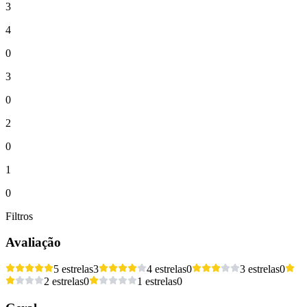
3
4
0
3
0
2
0
1
0
Filtros
Avaliação
5 estrelas
3
4 estrelas
0
3 estrelas
0
2 estrelas
0
1 estrelas
0