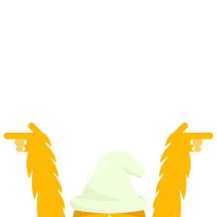
Bilhete de comboio entre Zurique e Chur
por pessoa
a partir de €47