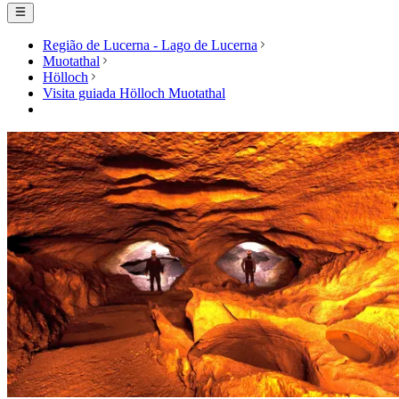
Região de Lucerna - Lago de Lucerna
Muotathal
Hölloch
Visita guiada Hölloch Muotathal