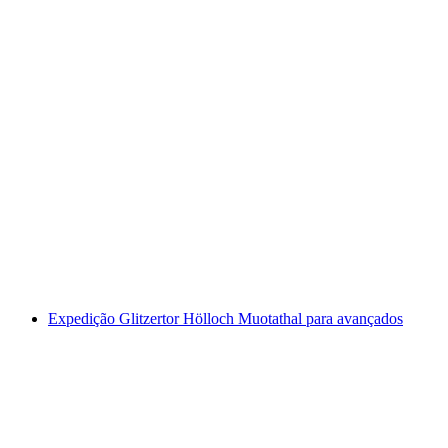
Expedição Hölloch Dom de Água (Expedição
de Inverno)
por pessoa
a partir de €284
Expedição Glitzertor Hölloch Muotathal para avançados