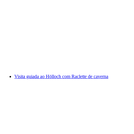
Percurso Hölloch Muotathal
por pessoa
a partir de €151
Visita guiada ao Hölloch com Raclette de caverna