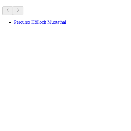
Percurso Hölloch Muotathal