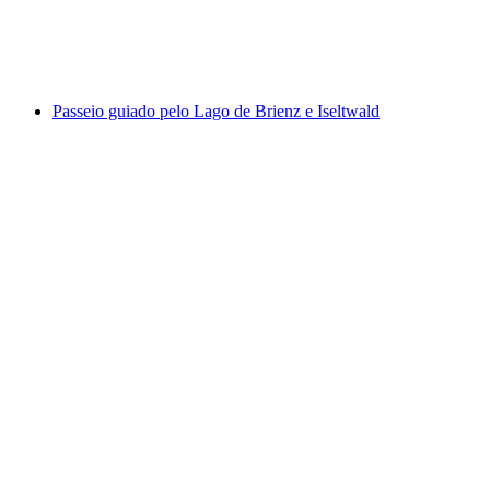
por pessoa
a partir de €279
Passeio guiado pelo Lago de Brienz e Iseltwald