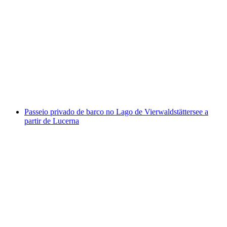
Passeio de barco no Lago Hallwiler
por pessoa
a partir de €34
Passeio privado de barco no Lago de Vierwaldstättersee a
partir de Lucerna