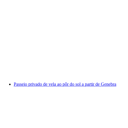
Mergulho privativo de U-Boot até o naufrágio
Doppeldecker C-35
por pessoa
a partir de €8345
Passeio privado de vela ao pôr do sol a partir de Genebra