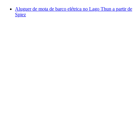
Aluguer de mota de barco elétrica no Lago Thun a partir de
Spiez