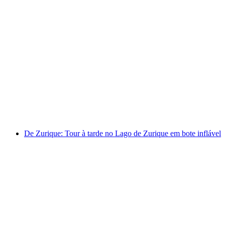
Aluguer de barco a remo no Lago de Brienz a
partir de Brienz
por pessoa
a partir de €78
De Zurique: Tour à tarde no Lago de Zurique em bote inflável