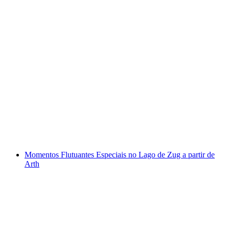
Aluguer de mota de barco elétrica no Lago
Thun a partir de Spiez
por pessoa
a partir de €84
Momentos Flutuantes Especiais no Lago de Zug a partir de
Arth