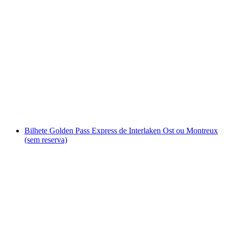
“Cruzeiro ao Pôr do Sol com Champanhe”
com Skipper no Lago de Quatro Cantões
por pessoa
a partir de €234
Bilhete Golden Pass Express de Interlaken Ost ou Montreux
(sem reserva)