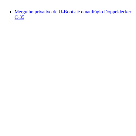
a partir de €279
Mergulho privativo de U-Boot até o naufrágio Doppeldecker
C-35