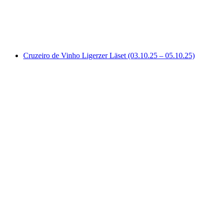
por pessoa
a partir de €367
Cruzeiro de Vinho Ligerzer Läset (03.10.25 – 05.10.25)