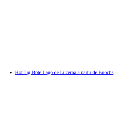
Navega no Eventfloss pelo Lago de Zurique
(guiado)
por pessoa
a partir de €1224
HotTug-Bote Lago de Lucerna a partir de Buochs