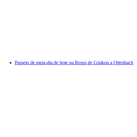
Passeio de barco pelo Untersee a partir de
Mannenbach-Salenstein
por pessoa
a partir de €245
Passeio de meia-dia de bote na Reuss de Gisikon a Ottenbach