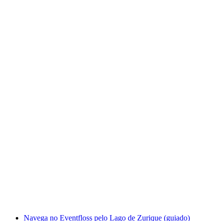
Passeio de meia-dia de bote na Reuss de
Gisikon a Ottenbach
por pessoa
a partir de €105
Navega no Eventfloss pelo Lago de Zurique (guiado)