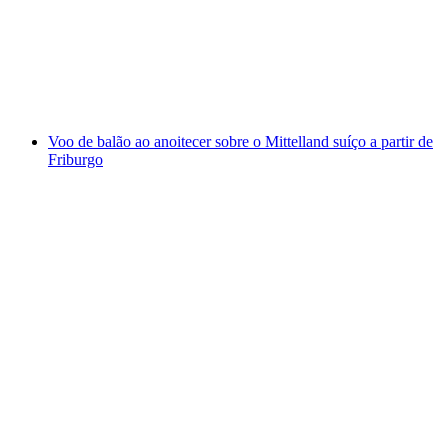
Lago de Zurique
por pessoa
a partir de €6156
Voo de balão ao anoitecer sobre o Mittelland suíço a partir de
Friburgo