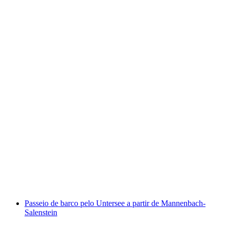
Voo de balão ao anoitecer sobre o Mittelland
suíço a partir de Friburgo
por pessoa
a partir de €379
Passeio de barco pelo Untersee a partir de Mannenbach-
Salenstein