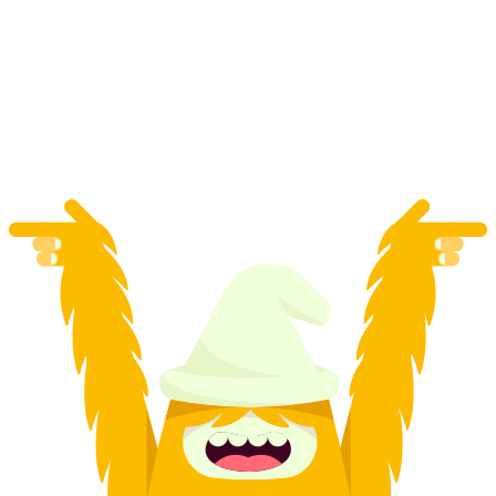
Museu Nacional de Zurique "Acessórios:
Objetos do Desejo" visita privada
por pessoa
a partir de €201