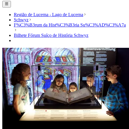
Região de Lucerna - Lago de Lucerna
Schwyz
F%C3%B3rum da Hist%C3%B3ria Su%C3%AD%C3%A7a
Bilhete Fórum Suíço de História Schwyz