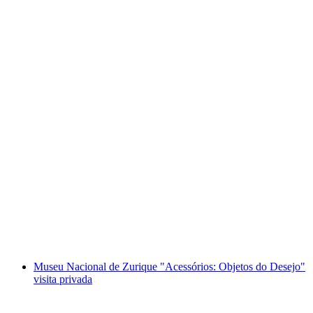
Museu Nacional Suíço em Zurique "Destaques:
Objetos em Destaque" visita guiada privada
por pessoa
a partir de €201
Museu Nacional de Zurique "Acessórios: Objetos do Desejo"
visita privada