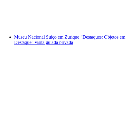
por pessoa
a partir de €15
Museu Nacional Suíço em Zurique "Destaques: Objetos em
Destaque" visita guiada privada