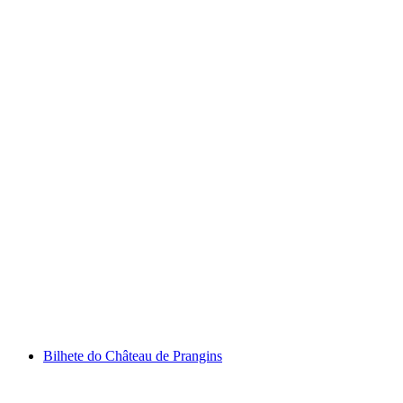
Bilhete do Museu Nacional Suíço de Zurique
por pessoa
a partir de €15
Bilhete do Château de Prangins