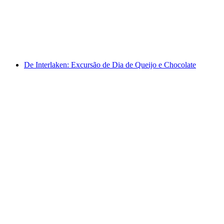
por pessoa
a partir de €1531
De Interlaken: Excursão de Dia de Queijo e Chocolate