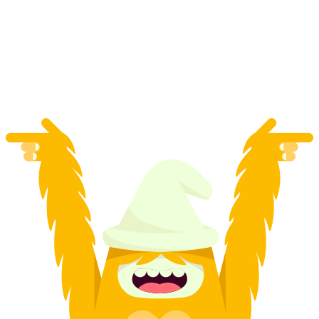
De Interlaken: Excursão de dia inteiro a
Grindelwald, Interlaken e Lauterbrunnen
por pessoa
a partir de €90