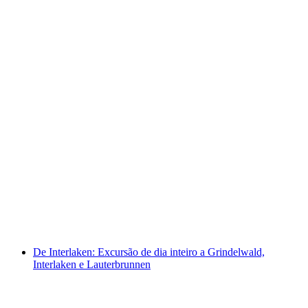
De Interlaken: Excursão de Dia de Queijo e
Chocolate
por pessoa
a partir de €312
De Interlaken: Excursão de dia inteiro a Grindelwald,
Interlaken e Lauterbrunnen