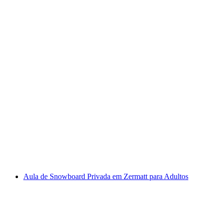
Aulas de Ski Privadas em Zermatt para
Adultos
por pessoa
a partir de €223
Aula de Snowboard Privada em Zermatt para Adultos