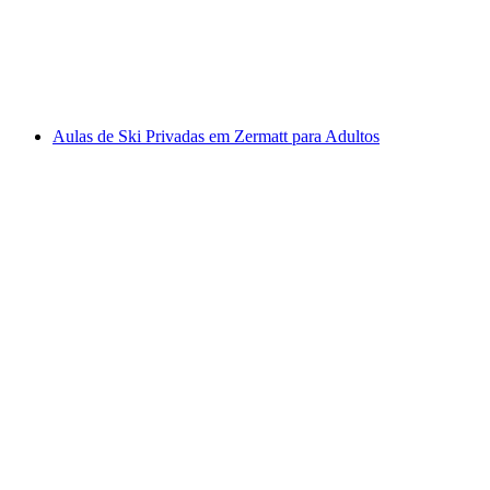
por pessoa
a partir de €668
Aulas de Ski Privadas em Zermatt para Adultos