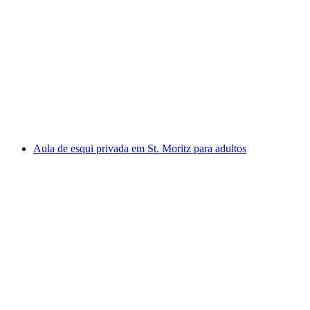
Aula de Snowboard Privada em Zermatt para
Adultos
por pessoa
a partir de €223
Aula de esqui privada em St. Moritz para adultos